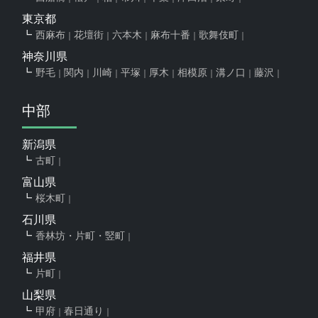
東京都
西麻布
花壇街
六本木
麻布十番
歌舞伎町
神奈川県
野毛
関内
川崎
平塚
厚木
相模原
溝ノ口
藤沢
中部
新潟県
古町
富山県
桜木町
石川県
香林坊・片町・竪町
福井県
片町
山梨県
甲府
春日通り