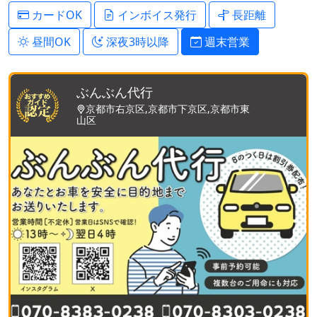
カードOK
インボイス発行
長距離
昼間OK
深夜3時以降
週末営業
ぶんぶん代行
京都市右京区,京都市下京区,京都市東
山区