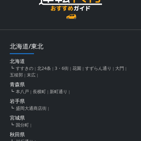
北海道/東北
北海道
すすきの
北24条
3・6街
花園
すずらん通り
大門
五稜郭
末広
青森県
本八戸
長横町
新町通り
岩手県
盛岡大通商店街
宮城県
国分町
秋田県