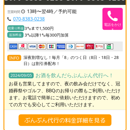
13時〜翌4時／予約可能
営業時間
070-8383-0238
電話をかけ
3㌔まで1,500円
初乗り料金
る
3㌔以降1㌔毎300円加算
追加料金
CASH
深夜割増なし！毎月「8」のつく日（8日・18日・28
INFO
日）は割引券配布！
お酒を飲んだらぶんぶん代行へ！
2024/09/05
お昼も営業してますので、夜の飲み会だけでなく、冠
婚葬祭やゴルフ、BBQのお帰りの際もご利用いただけ
ます。お電話で簡単にご依頼いただけますので、初め
ての方でも安心してご利用いただけます。
ぶんぶん代行の料金詳細を見る