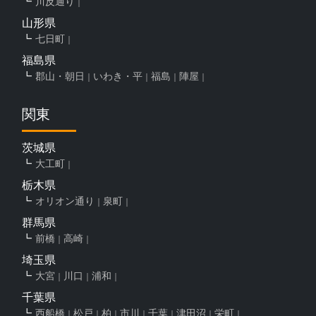
川反通り
山形県
七日町
福島県
郡山・朝日
いわき・平
福島
陣屋
関東
茨城県
大工町
栃木県
オリオン通り
泉町
群馬県
前橋
高崎
埼玉県
大宮
川口
浦和
千葉県
西船橋
松戸
柏
市川
千葉
津田沼
栄町