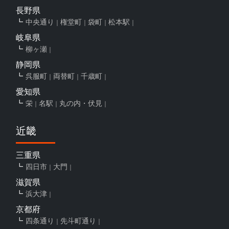
長野県
中央通り
権堂町
袋町
松本駅
岐阜県
柳ヶ瀬
静岡県
呉服町
両替町
千歳町
愛知県
栄
名駅
丸の内・伏見
近畿
三重県
四日市
大門
滋賀県
浜大津
京都府
四条通り
先斗町通り