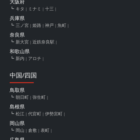
大阪府
キタ
ミナミ
十三
兵庫県
三ノ宮
姫路
神戸
魚町
奈良県
新大宮
近鉄奈良駅
和歌山県
新内
アロチ
中国/四国
鳥取県
朝日町
弥生町
島根県
松江
代官町
伊勢宮町
岡山県
岡山
倉敷
表町
広島県