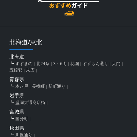
北海道/東北
北海道
すすきの
北24条
3・6街
花園
すずらん通り
大門
五稜郭
末広
青森県
本八戸
長横町
新町通り
岩手県
盛岡大通商店街
宮城県
国分町
秋田県
川反通り