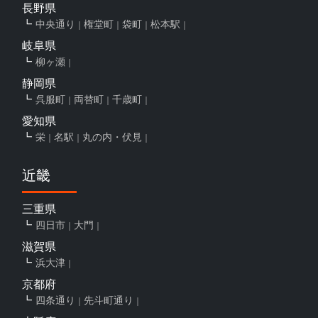
長野県
中央通り
権堂町
袋町
松本駅
岐阜県
柳ヶ瀬
静岡県
呉服町
両替町
千歳町
愛知県
栄
名駅
丸の内・伏見
近畿
三重県
四日市
大門
滋賀県
浜大津
京都府
四条通り
先斗町通り