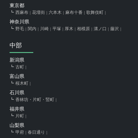
東京都
西麻布
花壇街
六本木
麻布十番
歌舞伎町
神奈川県
野毛
関内
川崎
平塚
厚木
相模原
溝ノ口
藤沢
中部
新潟県
古町
富山県
桜木町
石川県
香林坊・片町・竪町
福井県
片町
山梨県
甲府
春日通り