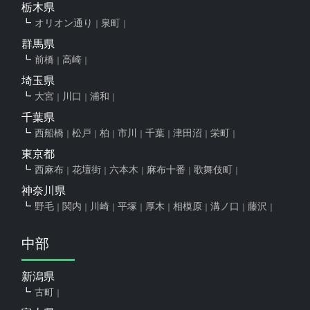
栃木県
オリオン通り
泉町
群馬県
前橋
高崎
埼玉県
大宮
川口
浦和
千葉県
西船橋
松戸
柏
市川
千葉
津田沼
栄町
東京都
西麻布
花壇街
六本木
麻布十番
歌舞伎町
神奈川県
野毛
関内
川崎
平塚
厚木
相模原
溝ノ口
藤沢
中部
新潟県
古町