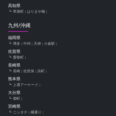
高知県
帯屋町
はりまや橋
九州/沖縄
福岡県
博多
中州
天神
小倉駅
佐賀県
愛敬町
長崎県
長崎
佐世保
浜町
熊本県
上通アーケード
大分県
都町
宮崎県
ニシタチ
橘通り