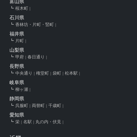
富山県
桜木町
石川県
香林坊・片町・竪町
福井県
片町
山梨県
甲府
春日通り
長野県
中央通り
権堂町
袋町
松本駅
岐阜県
柳ヶ瀬
静岡県
呉服町
両替町
千歳町
愛知県
栄
名駅
丸の内・伏見