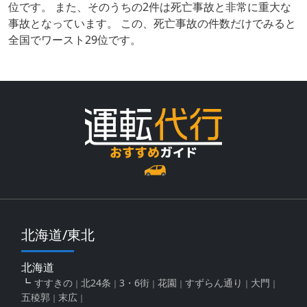
位です。 また、そのうちの2件は死亡事故と非常に重大な
事故となっています。 この、死亡事故の件数だけでみると
全国でワースト29位です。
北海道/東北
北海道
すすきの
北24条
3・6街
花園
すずらん通り
大門
五稜郭
末広