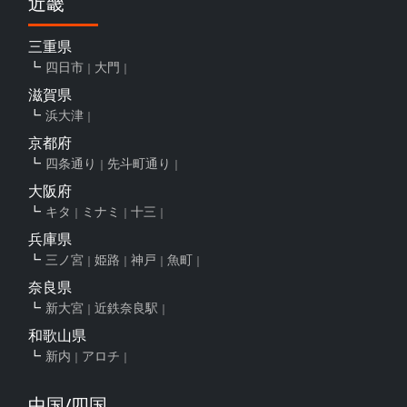
近畿
三重県
四日市
大門
滋賀県
浜大津
京都府
四条通り
先斗町通り
大阪府
キタ
ミナミ
十三
兵庫県
三ノ宮
姫路
神戸
魚町
奈良県
新大宮
近鉄奈良駅
和歌山県
新内
アロチ
中国/四国