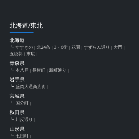
北海道/東北
北海道
すすきの
北24条
3・6街
花園
すずらん通り
大門
五稜郭
末広
青森県
本八戸
長横町
新町通り
岩手県
盛岡大通商店街
宮城県
国分町
秋田県
川反通り
山形県
七日町