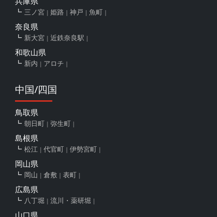
兵庫県
三ノ宮
姫路
神戸
魚町
奈良県
新大宮
近鉄奈良駅
和歌山県
新内
アロチ
中国/四国
鳥取県
朝日町
弥生町
島根県
松江
代官町
伊勢宮町
岡山県
岡山
倉敷
表町
広島県
八丁堀
流川・薬研堀
山口県