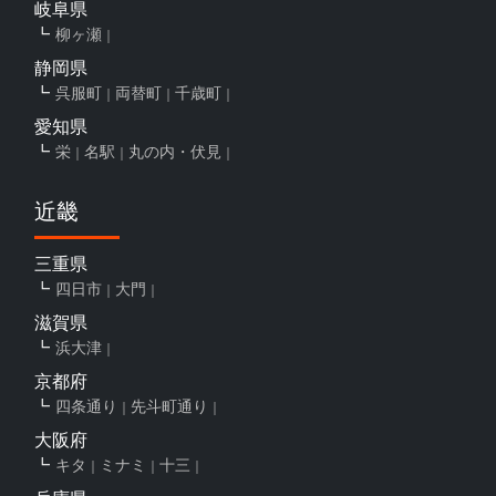
岐阜県
柳ヶ瀬
静岡県
呉服町
両替町
千歳町
愛知県
栄
名駅
丸の内・伏見
近畿
三重県
四日市
大門
滋賀県
浜大津
京都府
四条通り
先斗町通り
大阪府
キタ
ミナミ
十三