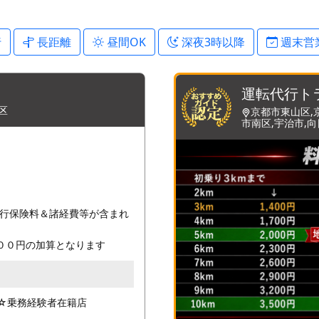
行
長距離
昼間OK
深夜3時以降
週末営
運転代行ト
区
京都市東山区,
市南区,宇治市,
行保険料＆諸経費等が含まれ
００円の加算となります
☆乗務経験者在籍店