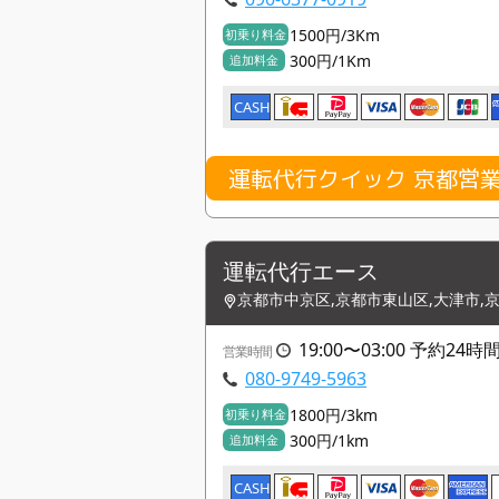
1500円/3Km
初乗り料金
300円/1Km
追加料金
CASH
運転代行クイック 京都営
運転代行エース
京都市中京区,京都市東山区,大津市,
19:00〜03:00 予約2
営業時間
080-9749-5963
1800円/3km
初乗り料金
300円/1km
追加料金
CASH