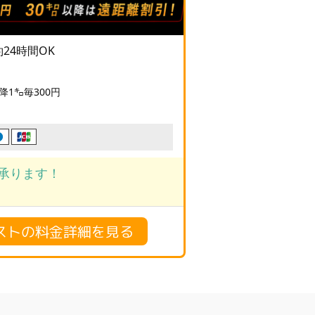
予約24時間OK
降1㌔毎300円
承ります！
ストの料金詳細を見る