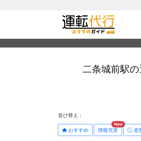
二条城前駅の
並び替え：
New
おすすめ
情報充実
老