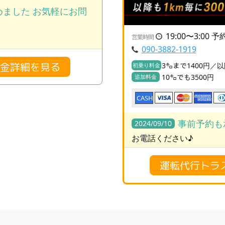
ました お気軽にお問
19:00〜3:00 
営業時間
090-3882-1919
料金詳細を見る
3㌔まで1400円／以
初乗り料金
10㌔でも3500円
追加料金
CASH
事前予約も
2024/09/10
お電話ください♪
運転代行トラ