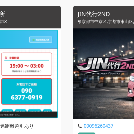
所
JIN代行2ND
京区
京都市中京区,京都市東山区
し/遠距離割引あり
09096260437