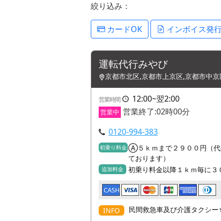
絞り込み：
カードOK
インボイス発
運転代行みやび
京都市北区,京都市上京区,京都市中京
12:00~翌2:00
営業時間
営業終了:02時00分
営業中
0120-994-383
Ⓐ５ｋｍまで２９００円（代
初乗り料金
ております）
初乗り料金以降１ｋｍ毎に３
追加料金
CASH
民間救急車及び介護タクシー
INFO