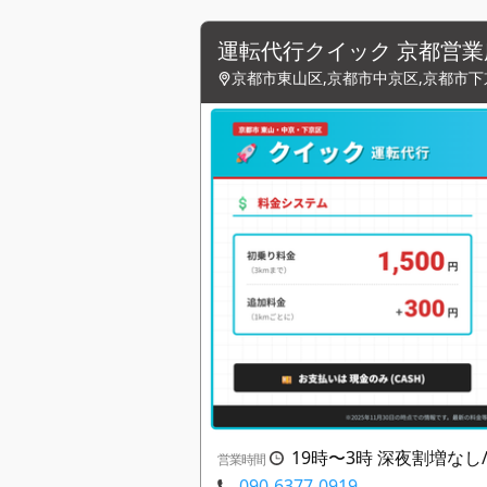
運転代行クイック 京都営業
京都市東山区,京都市中京区,京都市下
19時〜3時 深夜割増な
営業時間
090-6377-0919