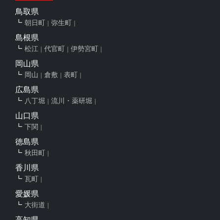
鳥取県
朝日町
弥生町
島根県
松江
代官町
伊勢宮町
岡山県
岡山
倉敷
表町
広島県
八丁堀
流川・薬研堀
山口県
下関
徳島県
秋田町
香川県
瓦町
愛媛県
大街道
高知県