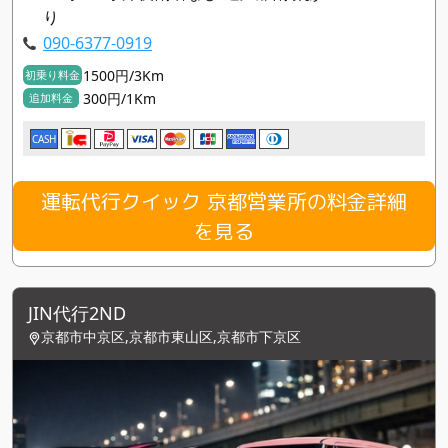
り
090-6377-0919
1500円/3Km
初乗り料金
300円/1Km
追加料金
CASH
運転代行クイック 京都営業所の料金詳細
を見る
JIN代行2ND
京都市中京区,京都市東山区,京都市下京区