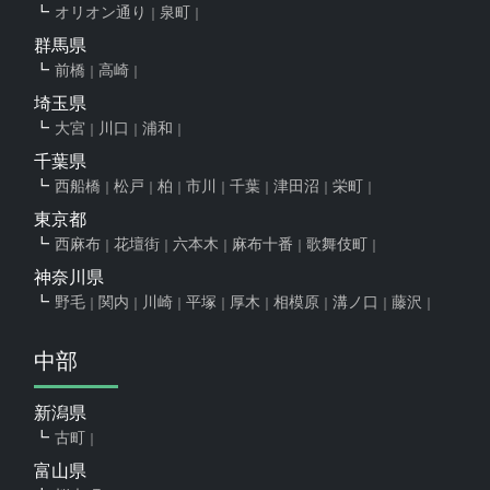
オリオン通り
泉町
群馬県
前橋
高崎
埼玉県
大宮
川口
浦和
千葉県
西船橋
松戸
柏
市川
千葉
津田沼
栄町
東京都
西麻布
花壇街
六本木
麻布十番
歌舞伎町
神奈川県
野毛
関内
川崎
平塚
厚木
相模原
溝ノ口
藤沢
中部
新潟県
古町
富山県