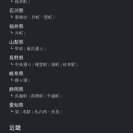
桜木町
石川県
香林坊・片町・竪町
福井県
片町
山梨県
甲府
春日通り
長野県
中央通り
権堂町
袋町
松本駅
岐阜県
柳ヶ瀬
静岡県
呉服町
両替町
千歳町
愛知県
栄
名駅
丸の内・伏見
近畿