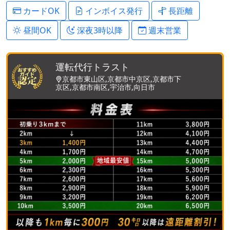
カードOK
インボイス発行
長距離
昼間OK
深夜3時以降
週末営業
運転代行トラスト
京都市東山区,京都市中京区,京都市下
京区,京都市南区,宇治市,向日市