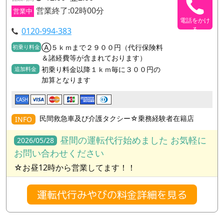
営業終了:02時00分
営業中
電話をかけ
る
0120-994-383
Ⓐ５ｋｍまで２９００円（代行保険料
初乗り料金
＆諸経費等が含まれております）
初乗り料金以降１ｋｍ毎に３００円の
追加料金
加算となります
CASH
民間救急車及び介護タクシー☆乗務経験者在籍店
INFO
昼間の運転代行始めました お気軽に
2026/05/28
お問い合わせください
☆お昼12時から営業してます！！
運転代行みやびの料金詳細を見る