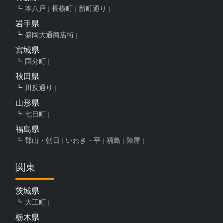
本八戸
長横町
新町通り
岩手県
盛岡大通商店街
宮城県
国分町
秋田県
川反通り
山形県
七日町
福島県
郡山・朝日
いわき・平
福島
陣屋
関東
茨城県
大工町
栃木県