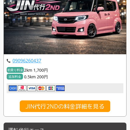
09096260437
2km 1,700円
初乗り料金
0.5km 200円
追加料金
CASH
JIN代行2NDの料金詳細を見る