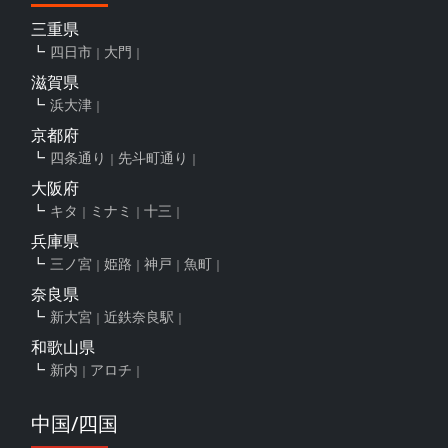
三重県
四日市
大門
滋賀県
浜大津
京都府
四条通り
先斗町通り
大阪府
キタ
ミナミ
十三
兵庫県
三ノ宮
姫路
神戸
魚町
奈良県
新大宮
近鉄奈良駅
和歌山県
新内
アロチ
中国/四国