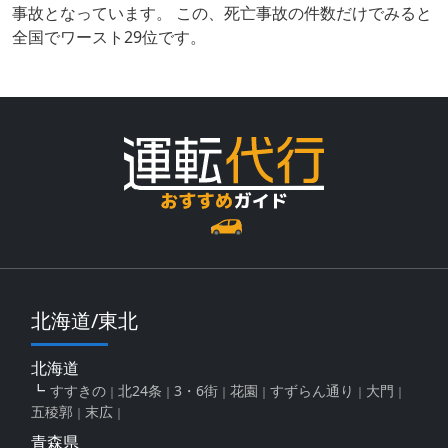
事故となっています。 この、死亡事故の件数だけでみると
全国でワースト29位です。
北海道/東北
北海道
すすきの
北24条
3・6街
花園
すずらん通り
大門
五稜郭
末広
青森県