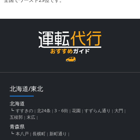
北海道/東北
北海道
すすきの
北24条
3・6街
花園
すずらん通り
大門
五稜郭
末広
青森県
本八戸
長横町
新町通り