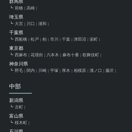
群馬県
前橋
高崎
埼玉県
大宮
川口
浦和
千葉県
西船橋
松戸
柏
市川
千葉
津田沼
栄町
東京都
西麻布
花壇街
六本木
麻布十番
歌舞伎町
神奈川県
野毛
関内
川崎
平塚
厚木
相模原
溝ノ口
藤沢
中部
新潟県
古町
富山県
桜木町
石川県