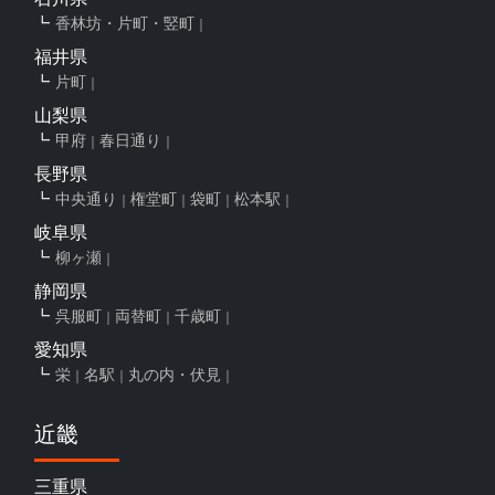
香林坊・片町・竪町
福井県
片町
山梨県
甲府
春日通り
長野県
中央通り
権堂町
袋町
松本駅
岐阜県
柳ヶ瀬
静岡県
呉服町
両替町
千歳町
愛知県
栄
名駅
丸の内・伏見
近畿
三重県