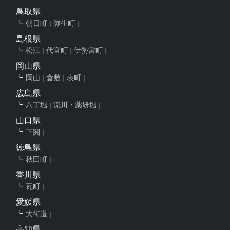
鳥取県
朝日町
弥生町
島根県
松江
代官町
伊勢宮町
岡山県
岡山
倉敷
表町
広島県
八丁堀
流川・薬研堀
山口県
下関
徳島県
秋田町
香川県
瓦町
愛媛県
大街道
高知県