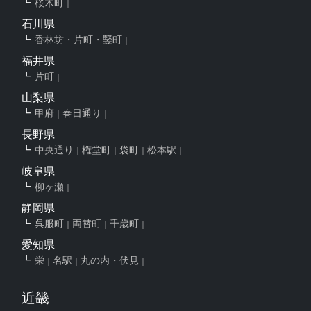
桜木町
石川県
香林坊・片町・竪町
福井県
片町
山梨県
甲府
春日通り
長野県
中央通り
権堂町
袋町
松本駅
岐阜県
柳ヶ瀬
静岡県
呉服町
両替町
千歳町
愛知県
栄
名駅
丸の内・伏見
近畿