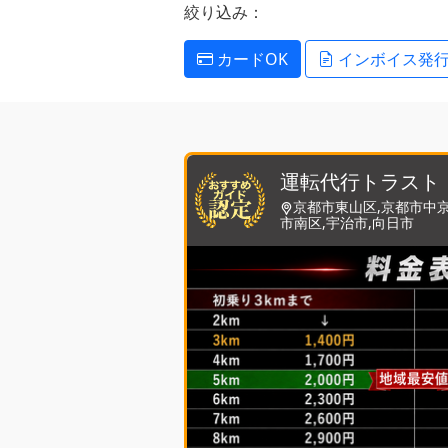
絞り込み：
カードOK
インボイス発
運転代行トラスト
京都市東山区,京都市中京
市南区,宇治市,向日市