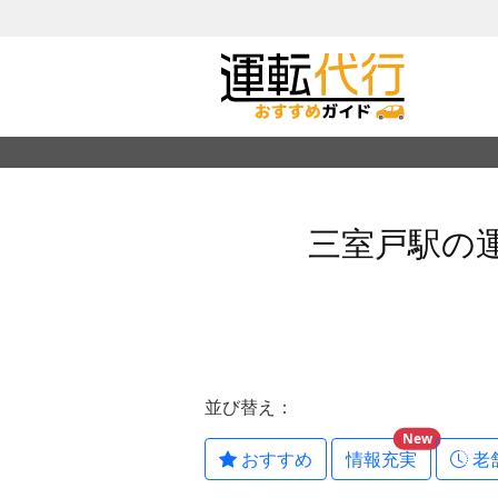
三室戸駅の
並び替え：
New
おすすめ
情報充実
老