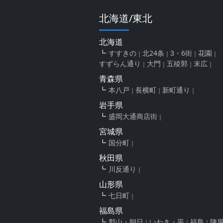
北海道/東北
北海道
すすきの
北24条
3・6街
花園
すずらん通り
大門
五稜郭
末広
青森県
本八戸
長横町
新町通り
岩手県
盛岡大通商店街
宮城県
国分町
秋田県
川反通り
山形県
七日町
福島県
郡山・朝日
いわき・平
福島
陣