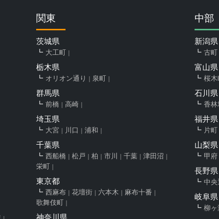
関東
中部
茨城県
新潟県
大工町
古町
栃木県
富山県
オリオン通り
泉町
桜木
群馬県
石川県
前橋
高崎
香林
埼玉県
福井県
大宮
川口
浦和
片町
千葉県
山梨県
西船橋
松戸
柏
市川
千葉
津田沼
甲府
栄町
長野県
東京都
中央
西麻布
花壇街
六本木
麻布十番
岐阜県
歌舞伎町
柳ヶ
神奈川県
屋