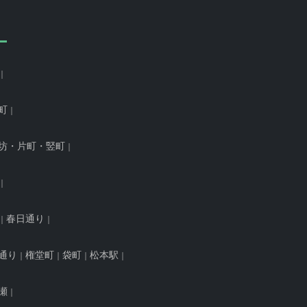
町
坊・片町・竪町
春日通り
通り
権堂町
袋町
松本駅
瀬