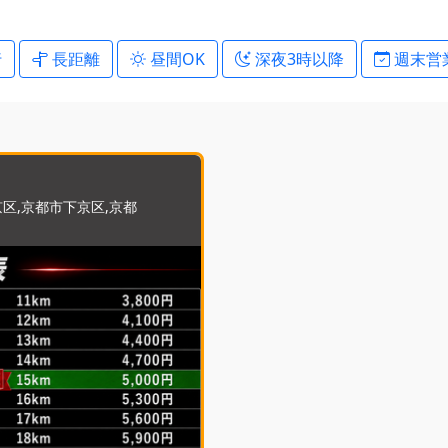
行
長距離
昼間OK
深夜3時以降
週末営
区,京都市下京区,京都