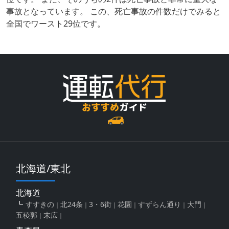
事故となっています。 この、死亡事故の件数だけでみると
全国でワースト29位です。
北海道/東北
北海道
すすきの
北24条
3・6街
花園
すずらん通り
大門
五稜郭
末広