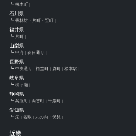
桜木町
石川県
香林坊・片町・竪町
福井県
片町
山梨県
甲府
春日通り
長野県
中央通り
権堂町
袋町
松本駅
岐阜県
柳ヶ瀬
静岡県
呉服町
両替町
千歳町
愛知県
栄
名駅
丸の内・伏見
近畿