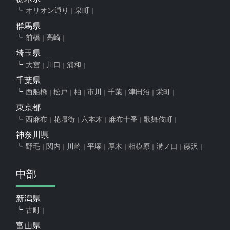
オリオン通り
泉町
群馬県
前橋
高崎
埼玉県
大宮
川口
浦和
千葉県
西船橋
松戸
柏
市川
千葉
津田沼
栄町
東京都
西麻布
花壇街
六本木
麻布十番
歌舞伎町
神奈川県
野毛
関内
川崎
平塚
厚木
相模原
溝ノ口
藤沢
中部
新潟県
古町
富山県