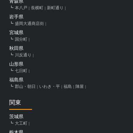
青森県
本八戸
長横町
新町通り
岩手県
盛岡大通商店街
宮城県
国分町
秋田県
川反通り
山形県
七日町
福島県
郡山・朝日
いわき・平
福島
陣屋
関東
茨城県
大工町
栃木県