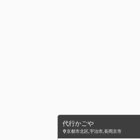
代行かごや
京都市北区,宇治市,長岡京市