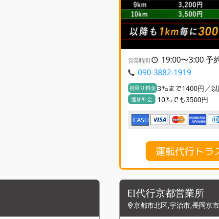
19:00〜3:00 
営業時間
090-3882-1919
3㌔まで1400円／以
初乗り料金
10㌔でも3500円
追加料金
CASH
運転代行トラ
EI代行京都営業所
京都市北区,宇治市,長岡京