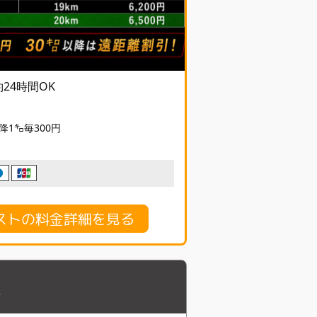
予約24時間OK
降1㌔毎300円
ストの料金詳細を見る
市