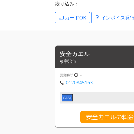
絞り込み：
カードOK
インボイス発
安全カエル
宇治市
-
営業時間
0120845163
CASH
安全カエルの料