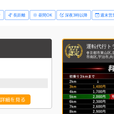
行
長距離
昼間OK
深夜3時以降
週末営
運転代行ト
京都市東山区,
市南区,宇治市,
金詳細を見る