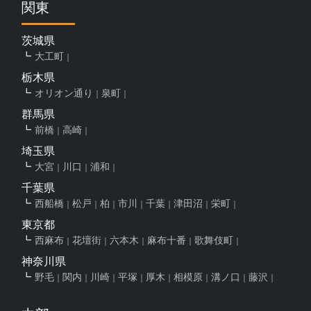
関東
茨城県
大工町
栃木県
オリオン通り
泉町
群馬県
前橋
高崎
埼玉県
大宮
川口
浦和
千葉県
西船橋
松戸
柏
市川
千葉
津田沼
栄町
東京都
西麻布
花壇街
六本木
麻布十番
歌舞伎町
神奈川県
野毛
関内
川崎
平塚
厚木
相模原
溝ノ口
藤沢