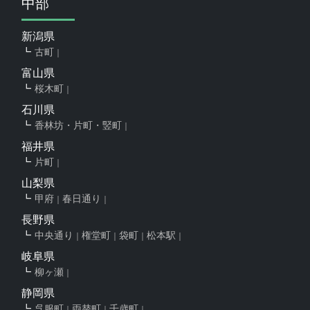
中部
新潟県
古町
富山県
桜木町
石川県
香林坊・片町・竪町
福井県
片町
山梨県
甲府
春日通り
長野県
中央通り
権堂町
袋町
松本駅
岐阜県
柳ヶ瀬
静岡県
呉服町
両替町
千歳町