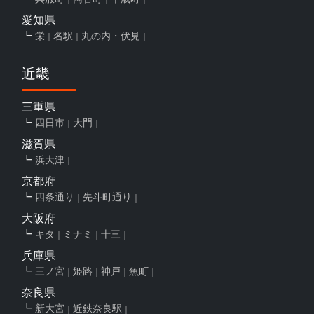
愛知県
栄
名駅
丸の内・伏見
近畿
三重県
四日市
大門
滋賀県
浜大津
京都府
四条通り
先斗町通り
大阪府
キタ
ミナミ
十三
兵庫県
三ノ宮
姫路
神戸
魚町
奈良県
新大宮
近鉄奈良駅