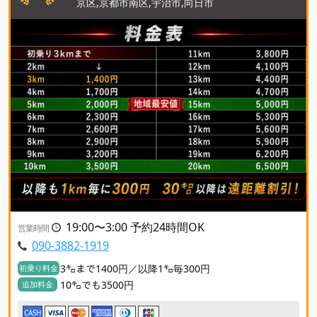
京区,京都市南区,宇治市,向日市
19:00〜3:00 予約24時間OK
営業時間
090-3882-1919
3㌔まで1400円／以降1㌔毎300円
初乗り料金
10㌔でも3500円
追加料金
CASH