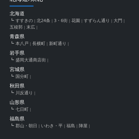
北海道
すすきの
北24条
3・6街
花園
すずらん通り
大門
五稜郭
末広
青森県
本八戸
長横町
新町通り
岩手県
盛岡大通商店街
宮城県
国分町
秋田県
川反通り
山形県
七日町
福島県
郡山・朝日
いわき・平
福島
陣屋