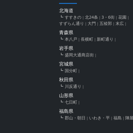
北海道
すすきの
北24条
3・6街
花園
すずらん通り
大門
五稜郭
末広
青森県
本八戸
長横町
新町通り
岩手県
盛岡大通商店街
宮城県
国分町
秋田県
川反通り
山形県
七日町
福島県
郡山・朝日
いわき・平
福島
陣