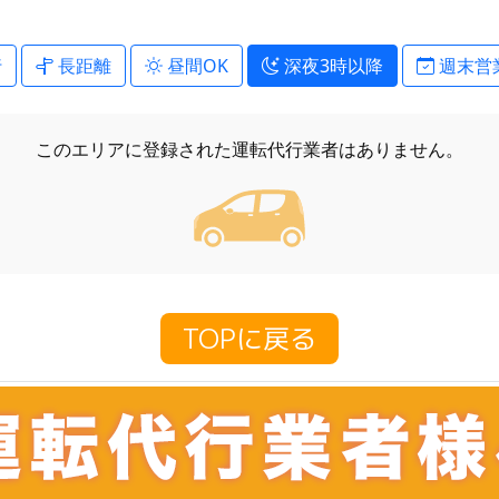
行
長距離
昼間OK
深夜3時以降
週末営
このエリアに登録された
運転代行業者はありません。
TOPに戻る