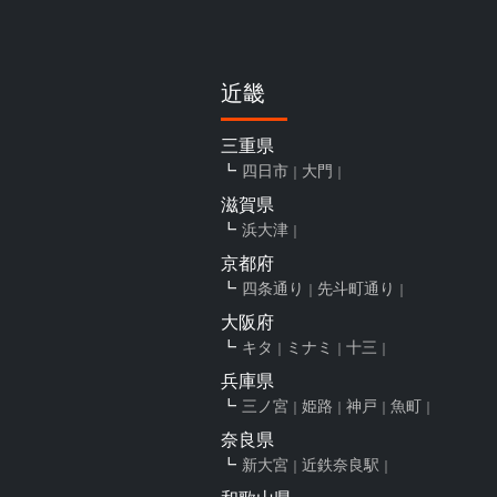
近畿
三重県
四日市
大門
滋賀県
浜大津
京都府
四条通り
先斗町通り
大阪府
キタ
ミナミ
十三
兵庫県
三ノ宮
姫路
神戸
魚町
奈良県
新大宮
近鉄奈良駅