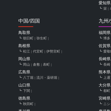
愛知県
栄
中国/四国
九州
鳥取県
福岡県
朝日町
弥生町
博多
島根県
佐賀県
松江
代官町
伊勢宮町
愛敬
岡山県
長崎県
岡山
倉敷
表町
長崎
広島県
熊本県
八丁堀
流川・薬研堀
上通
山口県
大分県
下関
都町
徳島県
宮崎県
秋田町
ニシ