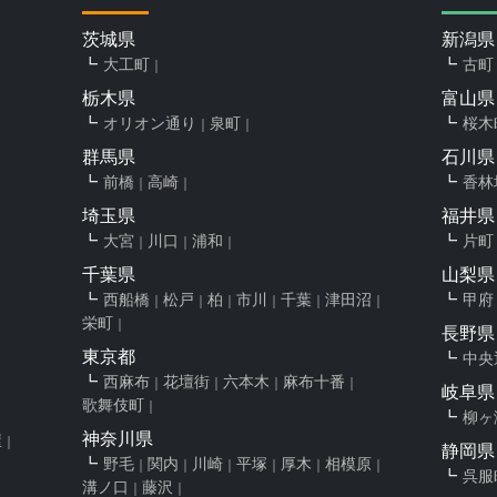
茨城県
新潟県
大工町
古町
栃木県
富山県
オリオン通り
泉町
桜木
群馬県
石川県
前橋
高崎
香林
埼玉県
福井県
大宮
川口
浦和
片町
千葉県
山梨県
西船橋
松戸
柏
市川
千葉
津田沼
甲府
栄町
長野県
東京都
中央
西麻布
花壇街
六本木
麻布十番
岐阜県
歌舞伎町
柳ヶ
神奈川県
屋
静岡県
野毛
関内
川崎
平塚
厚木
相模原
呉服
溝ノ口
藤沢