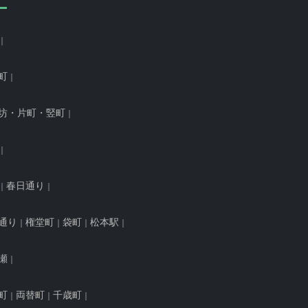
町
坊・片町・竪町
春日通り
通り
権堂町
袋町
松本駅
瀬
町
両替町
千歳町