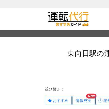
東向日駅の
並び替え：
New
おすすめ
情報充実
老