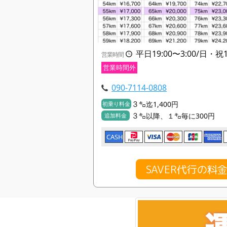
平日19:00〜3:00/日・祝19
営業時間
営業時間外
090-7114-0808
３㌔迄1,400円
初乗り料金
３㌔以降、１㌔毎に300円
追加料金
CASH
SAVER代行の料