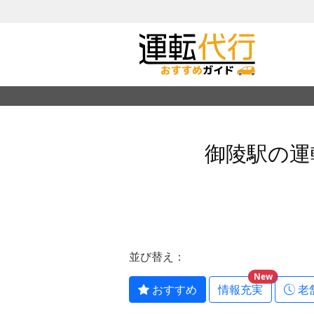
御陵駅の運
並び替え：
New
おすすめ
情報充実
老