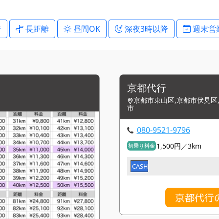
行
長距離
昼間OK
深夜3時以降
週末営
京都代行
京都市東山区,京都市伏見区,
市
080-9521-9796
1,500円／3km
初乗り料金
CASH
京都代行