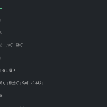
町
坊・片町・竪町
春日通り
通り
権堂町
袋町
松本駅
瀬