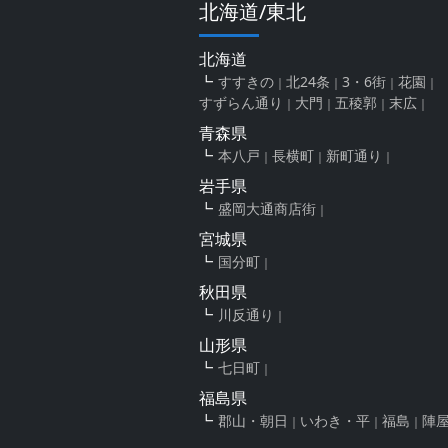
北海道/東北
北海道
すすきの
北24条
3・6街
花園
すずらん通り
大門
五稜郭
末広
青森県
本八戸
長横町
新町通り
岩手県
盛岡大通商店街
宮城県
国分町
秋田県
川反通り
山形県
七日町
福島県
郡山・朝日
いわき・平
福島
陣