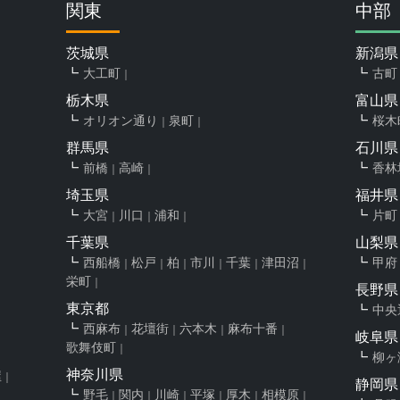
関東
中部
茨城県
新潟県
大工町
古町
栃木県
富山県
オリオン通り
泉町
桜木
群馬県
石川県
前橋
高崎
香林
埼玉県
福井県
大宮
川口
浦和
片町
千葉県
山梨県
西船橋
松戸
柏
市川
千葉
津田沼
甲府
栄町
長野県
東京都
中央
西麻布
花壇街
六本木
麻布十番
岐阜県
歌舞伎町
柳ヶ
神奈川県
屋
静岡県
野毛
関内
川崎
平塚
厚木
相模原