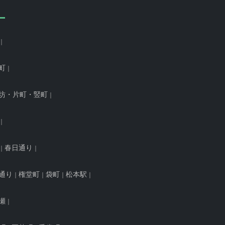
町
坊・片町・竪町
春日通り
通り
権堂町
袋町
松本駅
瀬