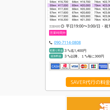
平日19:00〜3:00/日・祝19
営業時間
営業時間外
090-7114-0808
３㌔迄1,400円
初乗り料金
３㌔以降、１㌔毎に300円
追加料金
CASH
SAVER代行の料