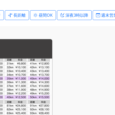
行
長距離
昼間OK
深夜3時以降
週末営