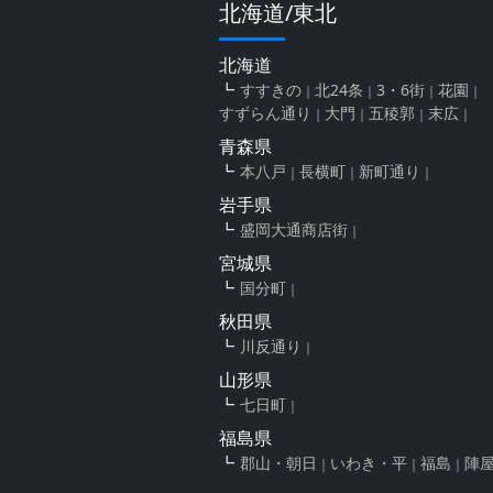
北海道/東北
北海道
すすきの
北24条
3・6街
花園
すずらん通り
大門
五稜郭
末広
青森県
本八戸
長横町
新町通り
岩手県
盛岡大通商店街
宮城県
国分町
秋田県
川反通り
山形県
七日町
福島県
郡山・朝日
いわき・平
福島
陣