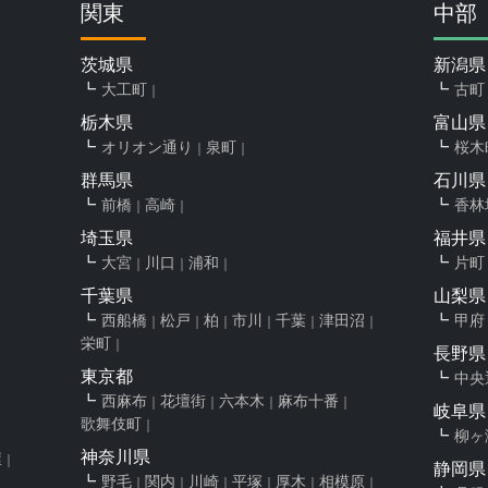
関東
中部
茨城県
新潟県
大工町
古町
栃木県
富山県
オリオン通り
泉町
桜木
群馬県
石川県
前橋
高崎
香林
埼玉県
福井県
大宮
川口
浦和
片町
千葉県
山梨県
西船橋
松戸
柏
市川
千葉
津田沼
甲府
栄町
長野県
東京都
中央
西麻布
花壇街
六本木
麻布十番
岐阜県
歌舞伎町
柳ヶ
神奈川県
屋
静岡県
野毛
関内
川崎
平塚
厚木
相模原