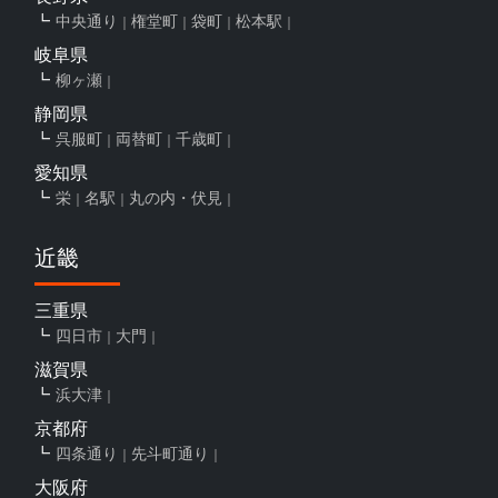
中央通り
権堂町
袋町
松本駅
岐阜県
柳ヶ瀬
静岡県
呉服町
両替町
千歳町
愛知県
栄
名駅
丸の内・伏見
近畿
三重県
四日市
大門
滋賀県
浜大津
京都府
四条通り
先斗町通り
大阪府