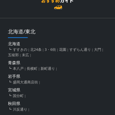
北海道/東北
北海道
すすきの
北24条
3・6街
花園
すずらん通り
大門
五稜郭
末広
青森県
本八戸
長横町
新町通り
岩手県
盛岡大通商店街
宮城県
国分町
秋田県
川反通り