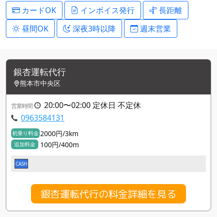
カードOK
インボイス発行
長距離
昼間OK
深夜3時以降
週末営業
銀杏運転代行
熊本市中央区
20:00〜02:00 定休日 不定休
営業時間
0963584131
2000円/3km
初乗り料金
100円/400m
追加料金
CASH
銀杏運転代行の料金詳細を見る