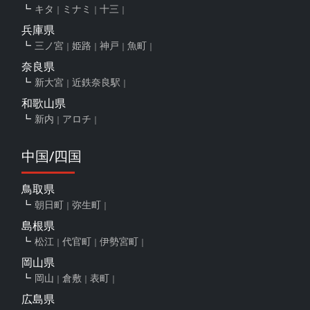
キタ
ミナミ
十三
兵庫県
三ノ宮
姫路
神戸
魚町
奈良県
新大宮
近鉄奈良駅
和歌山県
新内
アロチ
中国/四国
鳥取県
朝日町
弥生町
島根県
松江
代官町
伊勢宮町
岡山県
岡山
倉敷
表町
広島県