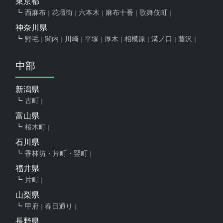
東京都
西麻布
花壇街
六本木
麻布十番
歌舞伎町
神奈川県
野毛
関内
川崎
平塚
厚木
相模原
溝ノ口
藤沢
中部
新潟県
古町
富山県
桜木町
石川県
香林坊・片町・竪町
福井県
片町
山梨県
甲府
春日通り
長野県