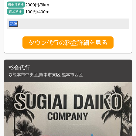
2000円/3km
初乗り料金
100円/400m
追加料金
CASH
タウン代行の料金詳細を見る
杉合代行
熊本市中央区,熊本市東区,熊本市西区