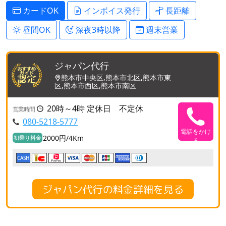
カードOK
インボイス発行
長距離
昼間OK
深夜3時以降
週末営業
ジャパン代行
熊本市中央区,熊本市北区,熊本市東
区,熊本市西区,熊本市南区
20時～4時 定休日 不定休
営業時間
080-5218-5777
電話をかけ
2000円/4Km
初乗り料金
る
CASH
ジャパン代行の料金詳細を見る