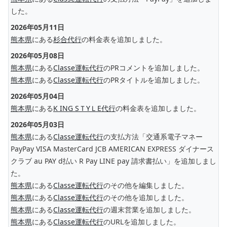
した。
2026年05月11日
熊本県
にある
杉合代行
の料金表を追加しました。
2026年05月08日
熊本県
にある
Classe運転代行
のPRコメントを追加しました。
熊本県
にある
Classe運転代行
のPRタイトルを追加しました。
2026年05月04日
熊本県
にある
K ING SＴYＬE代行
の料金表を追加しました。
2026年05月03日
熊本県
にある
Classe運転代行
の支払方法「交通系電子マネー
PayPay VISA MasterCard JCB AMERICAN EXPRESS ダイナース
クラブ au PAY d払い R Pay LINE pay 請求書払い」を追加しまし
た。
熊本県
にある
Classe運転代行
のその他を編集しました。
熊本県
にある
Classe運転代行
のその他を追加しました。
熊本県
にある
Classe運転代行
の週末営業を追加しました。
熊本県
にある
Classe運転代行
のURLを追加しました。