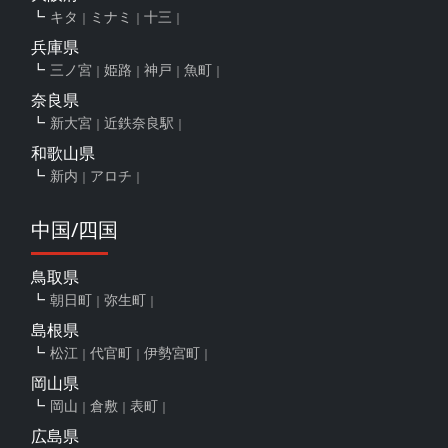
キタ
ミナミ
十三
兵庫県
三ノ宮
姫路
神戸
魚町
奈良県
新大宮
近鉄奈良駅
和歌山県
新内
アロチ
中国/四国
鳥取県
朝日町
弥生町
島根県
松江
代官町
伊勢宮町
岡山県
岡山
倉敷
表町
広島県