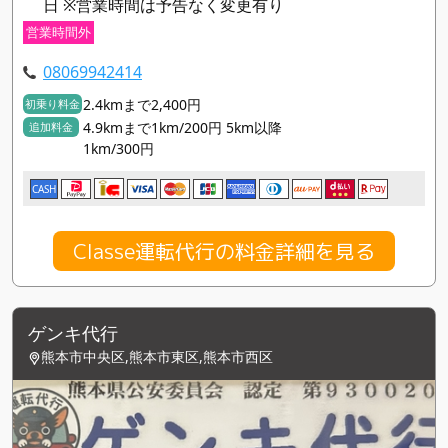
日 ※営業時間は予告なく変更有り
営業時間外
08069942414
2.4kmまで2,400円
初乗り料金
4.9kmまで1km/200円 5km以降
追加料金
1km/300円
CASH
Classe運転代行の料金詳細を見る
ゲンキ代行
熊本市中央区,熊本市東区,熊本市西区