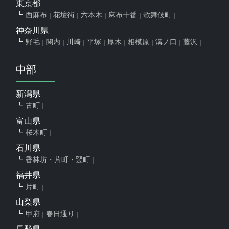
東京都
西麻布
花壇街
六本木
麻布十番
歌舞伎町
神奈川県
野毛
関内
川崎
平塚
厚木
相模原
溝ノ口
藤沢
中部
新潟県
古町
富山県
桜木町
石川県
香林坊・片町・竪町
福井県
片町
山梨県
甲府
春日通り
長野県