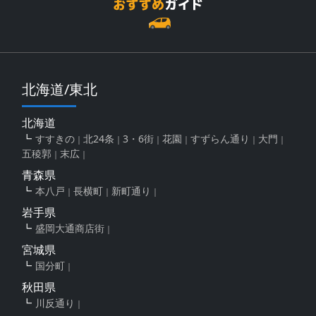
北海道/東北
北海道
すすきの
北24条
3・6街
花園
すずらん通り
大門
五稜郭
末広
青森県
本八戸
長横町
新町通り
岩手県
盛岡大通商店街
宮城県
国分町
秋田県
川反通り