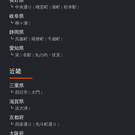
中央通り
権堂町
袋町
松本駅
岐阜県
柳ヶ瀬
静岡県
呉服町
両替町
千歳町
愛知県
栄
名駅
丸の内・伏見
近畿
三重県
四日市
大門
滋賀県
浜大津
京都府
四条通り
先斗町通り
大阪府