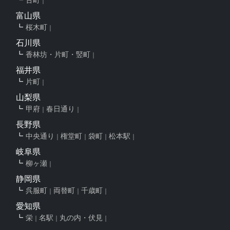
富山県
桜木町
石川県
香林坊・片町・竪町
福井県
片町
山梨県
甲府
春日通り
長野県
中央通り
権堂町
袋町
松本駅
岐阜県
柳ヶ瀬
静岡県
呉服町
両替町
千歳町
愛知県
栄
名駅
丸の内・伏見