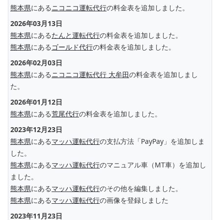
熊本県
にある
ニコニコ運転代行
の料金表を追加しました。
2026年03月13日
熊本県
にある
たんと運転代行
の料金表を追加しました。
熊本県
にある
ゴールド代行
の料金表を追加しました。
2026年02月03日
熊本県
にある
ニコニコ運転代行 大牟田
の料金表を追加しまし
た。
2026年01月12日
熊本県
にある
荒尾代行
の料金表を追加しました。
2023年12月23日
熊本県
にある
マッハ運転代行
の支払方法「PayPay」を追加しま
した。
熊本県
にある
マッハ運転代行
のマニュアル車（MT車）を追加し
ました。
熊本県
にある
マッハ運転代行
のその他を編集しました。
熊本県
にある
マッハ運転代行
の画像を登録しました
2023年11月23日