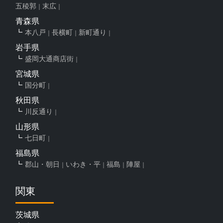
五稜郭
末広
青森県
本八戸
長横町
新町通り
岩手県
盛岡大通商店街
宮城県
国分町
秋田県
川反通り
山形県
七日町
福島県
郡山・朝日
いわき・平
福島
陣屋
関東
茨城県