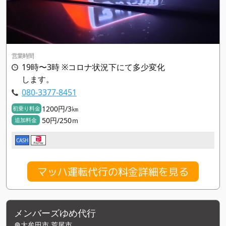
営業時間
19時〜3時 ※コロナ状況下にて多少変化
します。
080-3377-8451
1200円/3㎞
初乗り料金
50円/250ｍ
追加料金
CASH
マッハ運転代行の料金詳細を見る
メンバーズゆめ代行
大牟田市,荒尾市