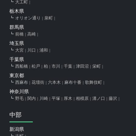
大工町
栃木県
オリオン通り
泉町
群馬県
前橋
高崎
埼玉県
大宮
川口
浦和
千葉県
西船橋
松戸
柏
市川
千葉
津田沼
栄町
東京都
西麻布
花壇街
六本木
麻布十番
歌舞伎町
神奈川県
野毛
関内
川崎
平塚
厚木
相模原
溝ノ口
藤沢
中部
新潟県
古町