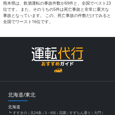
熊本県は、飲酒運転の事故件数が69件と、全国でベスト23
位です。 また、そのうちの5件は死亡事故と非常に重大な
事故となっています。 この、死亡事故の件数だけでみると
全国でワースト16位です。
北海道/東北
北海道
すすきの
北24条
3・6街
花園
すずらん通り
大門