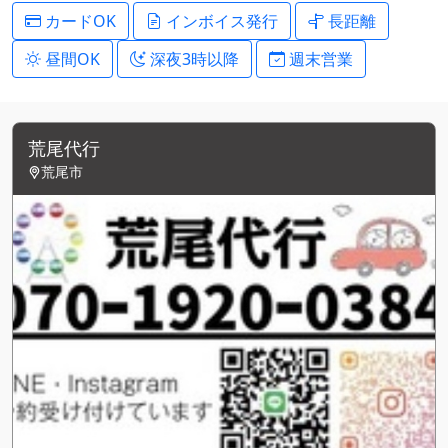
カードOK
インボイス発行
長距離
昼間OK
深夜3時以降
週末営業
荒尾代行
荒尾市