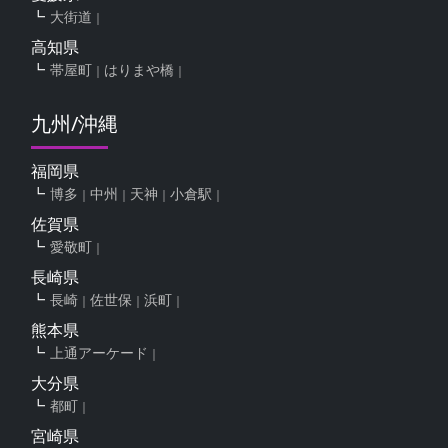
大街道
高知県
帯屋町
はりまや橋
九州/沖縄
福岡県
博多
中州
天神
小倉駅
佐賀県
愛敬町
長崎県
長崎
佐世保
浜町
熊本県
上通アーケード
大分県
都町
宮崎県