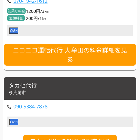
070-1942-1612
1200円/3㎞
初乗り料金
200円/1㎞
追加料金
CASH
ニコニコ運転代行 大牟田の料金詳細を見
る
タカセ代行
荒尾市
090-5384-7878
CASH