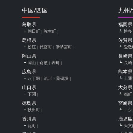
中国/四国
九州
鳥取県
福岡県
朝日町
弥生町
博多
島根県
佐賀県
松江
代官町
伊勢宮町
愛敬
岡山県
長崎県
岡山
倉敷
表町
長崎
広島県
熊本県
八丁堀
流川・薬研堀
上通
山口県
大分県
下関
都町
徳島県
宮崎県
秋田町
ニシ
香川県
鹿児島
瓦町
天文