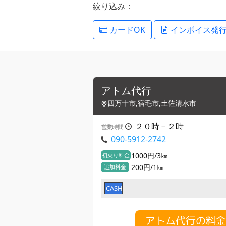
絞り込み：
カードOK
インボイス発
アトム代行
四万十市,宿毛市,土佐清水市
２０時－２時
営業時間
090-5912-2742
1000円/3㎞
初乗り料金
200円/1㎞
追加料金
CASH
アトム代行の料