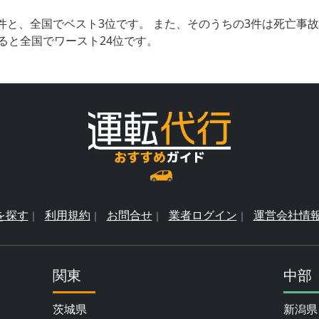
件と、全国でベスト3位です。 また、そのうちの3件は死亡事
ると全国でワースト24位です。
を探す
利用規約
お問合せ
業者ログイン
運営会社情
関東
中部
茨城県
新潟県