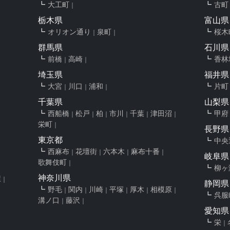
大工町
古町
栃木県
富山県
オリオン通り
泉町
桜木
群馬県
石川県
前橋
高崎
香林
埼玉県
福井県
大宮
川口
浦和
片町
千葉県
山梨県
西船橋
松戸
柏
市川
千葉
津田沼
甲府
栄町
長野県
東京都
中央
西麻布
花壇街
六本木
麻布十番
岐阜県
歌舞伎町
柳ヶ
神奈川県
屋
静岡県
野毛
関内
川崎
平塚
厚木
相模原
呉服
溝ノ口
藤沢
愛知県
栄