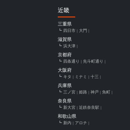
近畿
三重県
四日市
大門
滋賀県
浜大津
京都府
四条通り
先斗町通り
大阪府
キタ
ミナミ
十三
兵庫県
三ノ宮
姫路
神戸
魚町
奈良県
新大宮
近鉄奈良駅
和歌山県
新内
アロチ