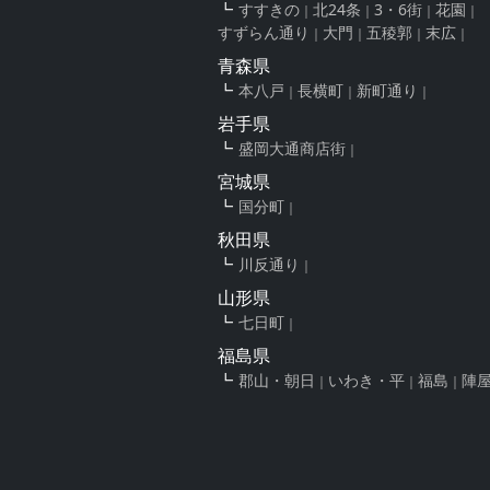
すすきの
北24条
3・6街
花園
すずらん通り
大門
五稜郭
末広
青森県
本八戸
長横町
新町通り
岩手県
盛岡大通商店街
宮城県
国分町
秋田県
川反通り
山形県
七日町
福島県
郡山・朝日
いわき・平
福島
陣