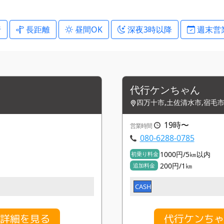
行
長距離
昼間OK
深夜3時以降
週末営
代行ケンちゃん
四万十市,土佐清水市,宿毛
19時〜
営業時間
080-6288-0785
1000円/5㎞以内
初乗り料金
200円/1㎞
追加料金
CASH
金詳細を見る
代行ケンちゃ