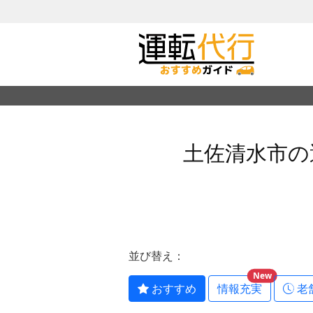
土佐清水市の
並び替え：
New
おすすめ
情報充実
老