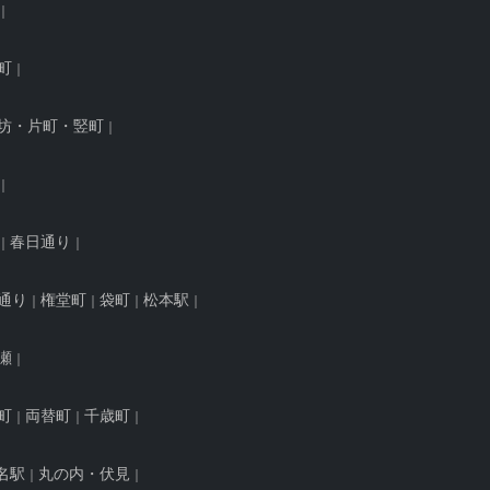
町
坊・片町・竪町
春日通り
通り
権堂町
袋町
松本駅
瀬
町
両替町
千歳町
名駅
丸の内・伏見