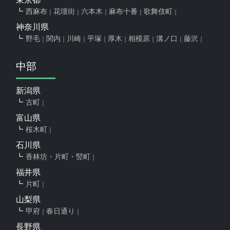
西麻布
花壇街
六本木
麻布十番
歌舞伎町
神奈川県
野毛
関内
川崎
平塚
厚木
相模原
溝ノ口
藤沢
中部
新潟県
古町
富山県
桜木町
石川県
香林坊・片町・竪町
福井県
片町
山梨県
甲府
春日通り
長野県