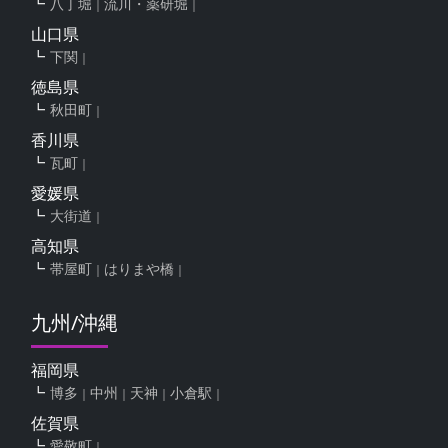
八丁堀
流川・薬研堀
山口県
下関
徳島県
秋田町
香川県
瓦町
愛媛県
大街道
高知県
帯屋町
はりまや橋
九州/沖縄
福岡県
博多
中州
天神
小倉駅
佐賀県
愛敬町