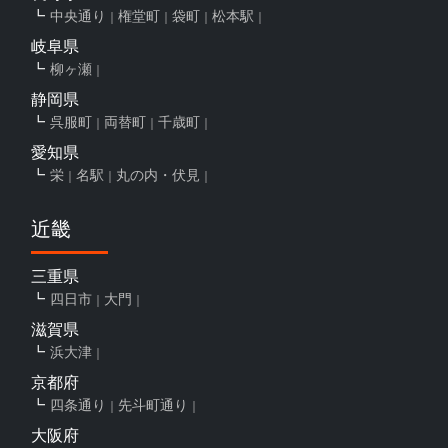
中央通り
権堂町
袋町
松本駅
岐阜県
柳ヶ瀬
静岡県
呉服町
両替町
千歳町
愛知県
栄
名駅
丸の内・伏見
近畿
三重県
四日市
大門
滋賀県
浜大津
京都府
四条通り
先斗町通り
大阪府