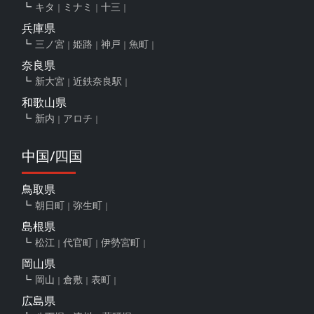
キタ
ミナミ
十三
兵庫県
三ノ宮
姫路
神戸
魚町
奈良県
新大宮
近鉄奈良駅
和歌山県
新内
アロチ
中国/四国
鳥取県
朝日町
弥生町
島根県
松江
代官町
伊勢宮町
岡山県
岡山
倉敷
表町
広島県