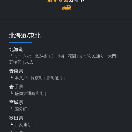
北海道/東北
北海道
すすきの
北24条
3・6街
花園
すずらん通り
大門
五稜郭
末広
青森県
本八戸
長横町
新町通り
岩手県
盛岡大通商店街
宮城県
国分町
秋田県
川反通り