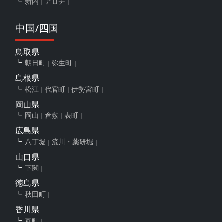
新内
アロチ
中国/四国
鳥取県
朝日町
弥生町
島根県
松江
代官町
伊勢宮町
岡山県
岡山
倉敷
表町
広島県
八丁堀
流川・薬研堀
山口県
下関
徳島県
秋田町
香川県
瓦町