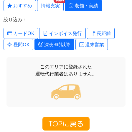
New
おすすめ
情報充実
老舗・実績
絞り込み：
カードOK
インボイス発行
長距離
昼間OK
深夜3時以降
週末営業
このエリアに登録された
運転代行業者はありません。
TOPに戻る