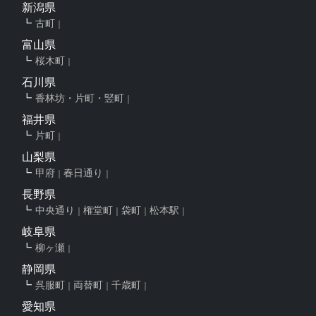
新潟県
古町
富山県
桜木町
石川県
香林坊・片町・竪町
福井県
片町
山梨県
甲府
春日通り
長野県
中央通り
権堂町
袋町
松本駅
岐阜県
柳ヶ瀬
静岡県
呉服町
両替町
千歳町
愛知県