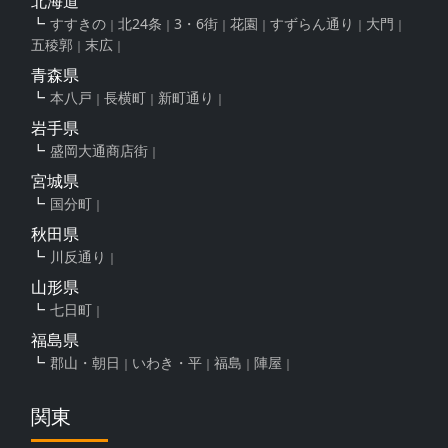
北海道
すすきの
北24条
3・6街
花園
すずらん通り
大門
五稜郭
末広
青森県
本八戸
長横町
新町通り
岩手県
盛岡大通商店街
宮城県
国分町
秋田県
川反通り
山形県
七日町
福島県
郡山・朝日
いわき・平
福島
陣屋
関東