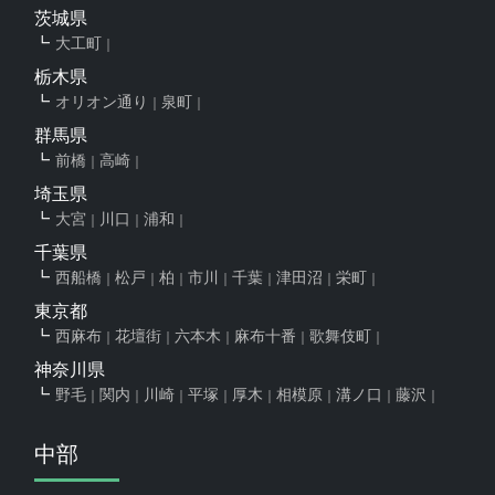
茨城県
大工町
栃木県
オリオン通り
泉町
群馬県
前橋
高崎
埼玉県
大宮
川口
浦和
千葉県
西船橋
松戸
柏
市川
千葉
津田沼
栄町
東京都
西麻布
花壇街
六本木
麻布十番
歌舞伎町
神奈川県
野毛
関内
川崎
平塚
厚木
相模原
溝ノ口
藤沢
中部