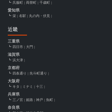
呉服町
両替町
千歳町
愛知県
栄
名駅
丸の内・伏見
近畿
三重県
四日市
大門
滋賀県
浜大津
京都府
四条通り
先斗町通り
大阪府
キタ
ミナミ
十三
兵庫県
三ノ宮
姫路
神戸
魚町
奈良県