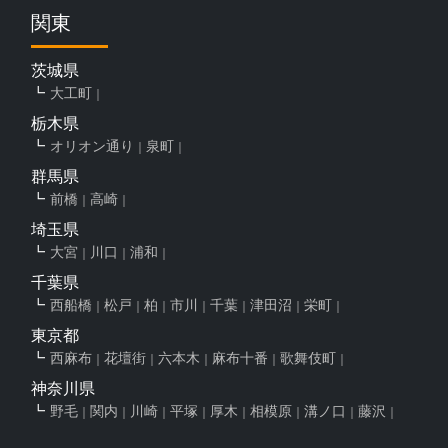
関東
茨城県
大工町
栃木県
オリオン通り
泉町
群馬県
前橋
高崎
埼玉県
大宮
川口
浦和
千葉県
西船橋
松戸
柏
市川
千葉
津田沼
栄町
東京都
西麻布
花壇街
六本木
麻布十番
歌舞伎町
神奈川県
野毛
関内
川崎
平塚
厚木
相模原
溝ノ口
藤沢