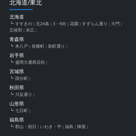
北海道/東北
北海道
すすきの
北24条
3・6街
花園
すずらん通り
大門
五稜郭
末広
青森県
本八戸
長横町
新町通り
岩手県
盛岡大通商店街
宮城県
国分町
秋田県
川反通り
山形県
七日町
福島県
郡山・朝日
いわき・平
福島
陣屋