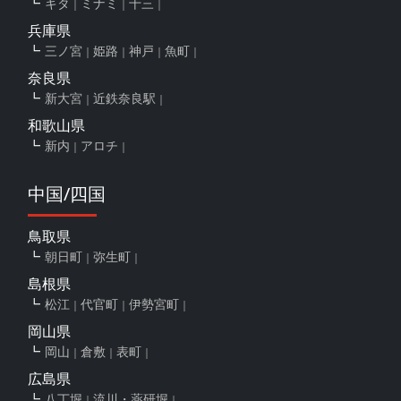
キタ
ミナミ
十三
兵庫県
三ノ宮
姫路
神戸
魚町
奈良県
新大宮
近鉄奈良駅
和歌山県
新内
アロチ
中国/四国
鳥取県
朝日町
弥生町
島根県
松江
代官町
伊勢宮町
岡山県
岡山
倉敷
表町
広島県
八丁堀
流川・薬研堀