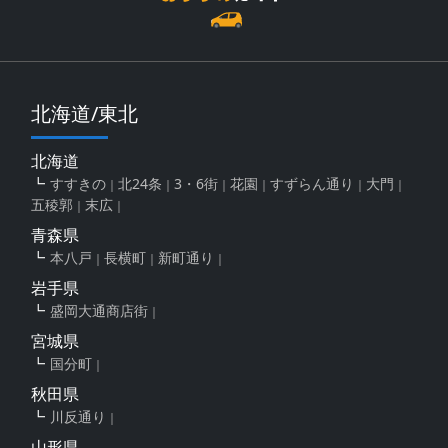
北海道/東北
北海道
すすきの
北24条
3・6街
花園
すずらん通り
大門
五稜郭
末広
青森県
本八戸
長横町
新町通り
岩手県
盛岡大通商店街
宮城県
国分町
秋田県
川反通り
山形県