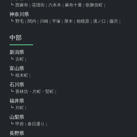
西麻布
花壇街
六本木
麻布十番
歌舞伎町
神奈川県
野毛
関内
川崎
平塚
厚木
相模原
溝ノ口
藤沢
中部
新潟県
古町
富山県
桜木町
石川県
香林坊・片町・竪町
福井県
片町
山梨県
甲府
春日通り
長野県