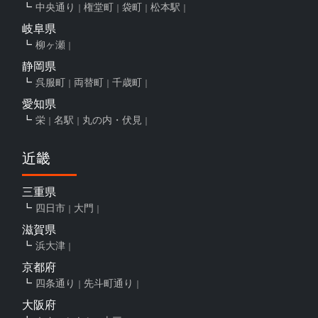
中央通り
権堂町
袋町
松本駅
岐阜県
柳ヶ瀬
静岡県
呉服町
両替町
千歳町
愛知県
栄
名駅
丸の内・伏見
近畿
三重県
四日市
大門
滋賀県
浜大津
京都府
四条通り
先斗町通り
大阪府