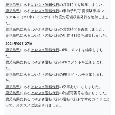
鹿児島県
にある
はやぶさ運転代行
の営業時間を編集しました。
鹿児島県
にある
はやぶさ運転代行
の事前予約可 提携駐車場 マニ
ュアル車（MT車） インボイス制度対応領収書発行を追加しまし
た。
鹿児島県
にある
はやぶさ運転代行
の営業時間を編集しました。
鹿児島県
にある
はやぶさ運転代行
の初乗り料金を編集しました。
2024年09月27日
鹿児島県
にある
はやぶさ運転代行
のPRコメントを編集しまし
た。
鹿児島県
にある
はやぶさ運転代行
のPRコメントを追加しまし
た。
鹿児島県
にある
はやぶさ運転代行
のPRタイトルを追加しまし
た。
鹿児島県
にある
はやぶさ運転代行
の空車ありになりました。
鹿児島県
にある
はやぶさ運転代行
の許認可番号を追加しました。
鹿児島県
にある
はやぶさ運転代行
の運転代行おすすめガイドによ
って、オススメに認定されました。