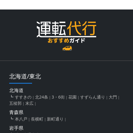
北海道/東北
北海道
すすきの
北24条
3・6街
花園
すずらん通り
大門
五稜郭
末広
青森県
本八戸
長横町
新町通り
岩手県