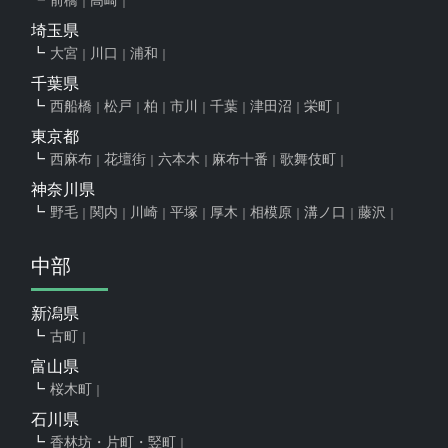
埼玉県
大宮
川口
浦和
千葉県
西船橋
松戸
柏
市川
千葉
津田沼
栄町
東京都
西麻布
花壇街
六本木
麻布十番
歌舞伎町
神奈川県
野毛
関内
川崎
平塚
厚木
相模原
溝ノ口
藤沢
中部
新潟県
古町
富山県
桜木町
石川県
香林坊・片町・竪町