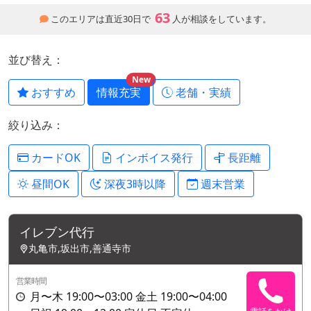
63
このエリアは直近30日で
人が相談をしています。
並び替え：
New
おすすめ
情報充実
老舗・実績
絞り込み：
カードOK
インボイス発行
長距離
昼間OK
深夜3時以降
週末営業
イレブン代行
丸亀市,坂出市,善通寺市
営業時間
月〜木 19:00〜03:00 金土 19:00〜04:00