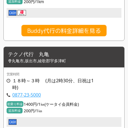
200円/1km
追加料金
CASH
Buddy代行の料金詳細を見る
テクノ代行 丸亀
丸亀市,坂出市,綾歌郡宇多津町
営業時間
１８時～３時 (月は2時30分、日祝は1
時)
0877-23-5000
1400円/1㎞(ケータイ会員料金)
初乗り料金
200円/1㎞
追加料金
CASH