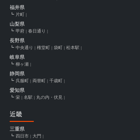
福井県
片町
山梨県
甲府
春日通り
長野県
中央通り
権堂町
袋町
松本駅
岐阜県
柳ヶ瀬
静岡県
呉服町
両替町
千歳町
愛知県
栄
名駅
丸の内・伏見
近畿
三重県
四日市
大門