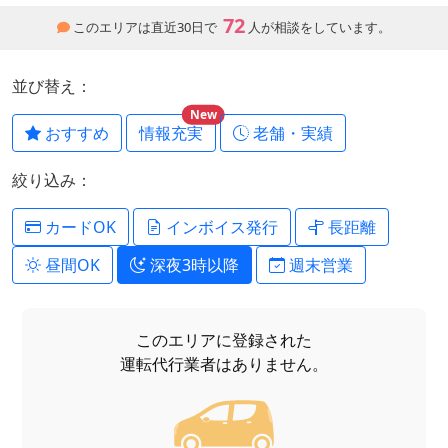
72
このエリアは直近30日で
人が相談をしています。
並び替え：
New
おすすめ
情報充実
老舗・実績
絞り込み：
カードOK
インボイス発行
長距離
昼間OK
深夜3時以降
週末営業
このエリアに登録された
運転代行業者はありません。