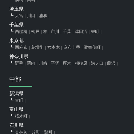
埼玉県
大宮
川口
浦和
千葉県
西船橋
松戸
柏
市川
千葉
津田沼
栄町
東京都
西麻布
花壇街
六本木
麻布十番
歌舞伎町
神奈川県
野毛
関内
川崎
平塚
厚木
相模原
溝ノ口
藤沢
中部
新潟県
古町
富山県
桜木町
石川県
香林坊・片町・竪町