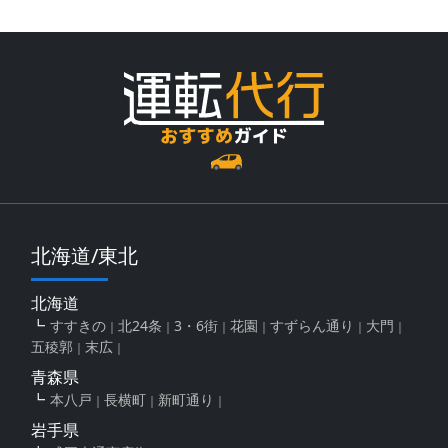
北海道/東北
北海道
すすきの
北24条
3・6街
花園
すずらん通り
大門
五稜郭
末広
青森県
本八戸
長横町
新町通り
岩手県