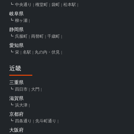
中央通り
権堂町
袋町
松本駅
岐阜県
柳ヶ瀬
静岡県
呉服町
両替町
千歳町
愛知県
栄
名駅
丸の内・伏見
近畿
三重県
四日市
大門
滋賀県
浜大津
京都府
四条通り
先斗町通り
大阪府