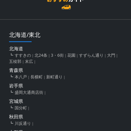
北海道/東北
北海道
すすきの
北24条
3・6街
花園
すずらん通り
大門
五稜郭
末広
青森県
本八戸
長横町
新町通り
岩手県
盛岡大通商店街
宮城県
国分町
秋田県
川反通り