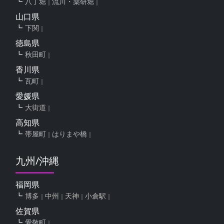
八丁堀
流川・薬研堀
山口県
下関
徳島県
秋田町
香川県
瓦町
愛媛県
大街道
高知県
帯屋町
はりまや橋
九州/沖縄
福岡県
博多
中州
天神
小倉駅
佐賀県
愛敬町