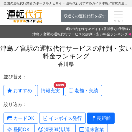
全国の運転代行業者のポータルナビサイト 運転代行おすすめガイド津島ノ宮駅の運転代行を探す-香川県の運転代行
近くの運転代行を探す
運転代行おすすめガイド
香川県
JR予讃線
津島ノ宮駅の運転代行サービスの評判・安い料金ランキング
津島ノ宮駅の運転代行サービスの評判・安い
料金ランキング
香川県
並び替え：
New
おすすめ
情報充実
老舗・実績
絞り込み：
カードOK
インボイス発行
長距離
昼間OK
深夜3時以降
週末営業