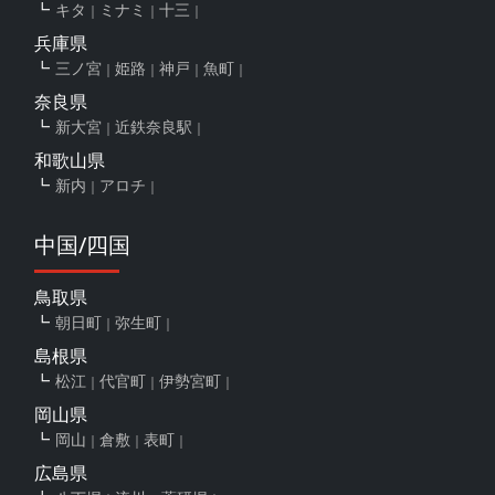
キタ
ミナミ
十三
兵庫県
三ノ宮
姫路
神戸
魚町
奈良県
新大宮
近鉄奈良駅
和歌山県
新内
アロチ
中国/四国
鳥取県
朝日町
弥生町
島根県
松江
代官町
伊勢宮町
岡山県
岡山
倉敷
表町
広島県