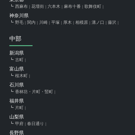
西麻布
花壇街
六本木
麻布十番
歌舞伎町
神奈川県
野毛
関内
川崎
平塚
厚木
相模原
溝ノ口
藤沢
中部
新潟県
古町
富山県
桜木町
石川県
香林坊・片町・竪町
福井県
片町
山梨県
甲府
春日通り
長野県