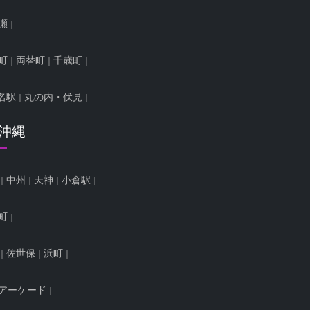
瀬
町
両替町
千歳町
名駅
丸の内・伏見
/沖縄
中州
天神
小倉駅
町
佐世保
浜町
アーケード