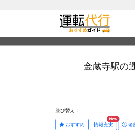
金蔵寺駅の
並び替え：
New
おすすめ
情報充実
老