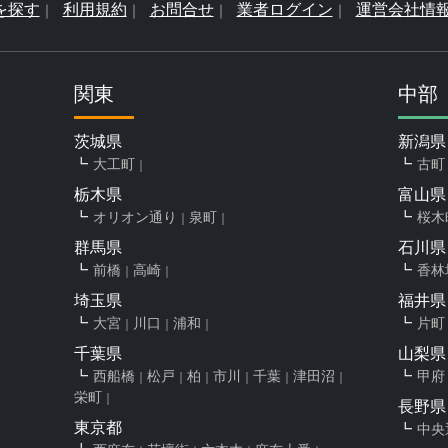
を探す
利用規約
お問合せ
業者ログイン
運営会社情
関東
中部
茨城県
新潟県
大工町
古町
栃木県
富山県
オリオン通り
泉町
桜木
群馬県
石川県
前橋
高崎
香林
埼玉県
福井県
大宮
川口
浦和
片町
千葉県
山梨県
西船橋
松戸
柏
市川
千葉
津田沼
甲府
栄町
長野県
東京都
中央