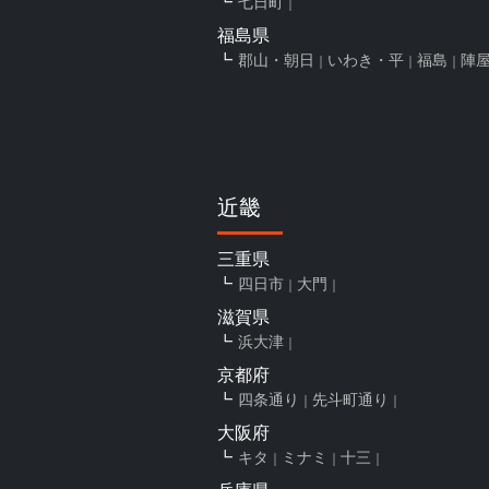
七日町
福島県
郡山・朝日
いわき・平
福島
陣
近畿
三重県
四日市
大門
滋賀県
浜大津
京都府
四条通り
先斗町通り
大阪府
キタ
ミナミ
十三