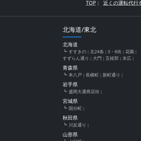
TOP
近くの運転代行
北海道/東北
北海道
すすきの
北24条
3・6街
花園
すずらん通り
大門
五稜郭
末広
青森県
本八戸
長横町
新町通り
岩手県
盛岡大通商店街
宮城県
国分町
秋田県
川反通り
山形県