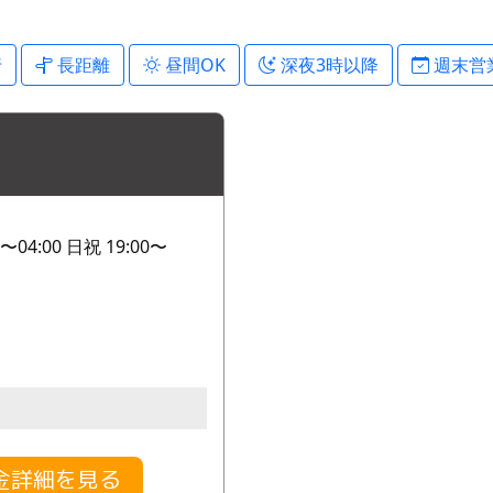
行
長距離
昼間OK
深夜3時以降
週末営
〜04:00 日祝 19:00〜
金詳細を見る