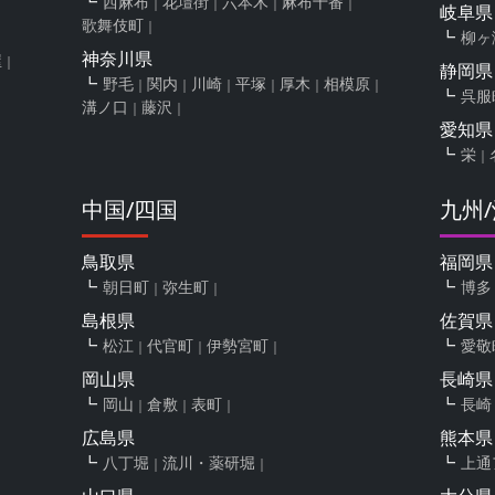
西麻布
花壇街
六本木
麻布十番
岐阜県
歌舞伎町
柳ヶ
神奈川県
屋
静岡県
野毛
関内
川崎
平塚
厚木
相模原
呉服
溝ノ口
藤沢
愛知県
栄
中国/四国
九州
鳥取県
福岡県
朝日町
弥生町
博多
島根県
佐賀県
松江
代官町
伊勢宮町
愛敬
岡山県
長崎県
岡山
倉敷
表町
長崎
広島県
熊本県
八丁堀
流川・薬研堀
上通