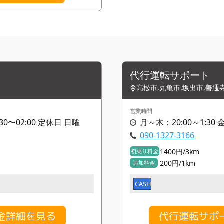
代行運転サポート
高松市,丸亀市,坂出市,善通
営業時間
:30〜02:00 定休日 日曜
月～木：20:00～1:30 
090-1327-3166
1400円/3km
初乗り料金
200円/1km
追加料金
CASH
料金詳細を見る
代行運転サポ