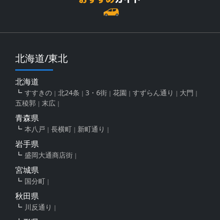
北海道/東北
北海道
すすきの
北24条
3・6街
花園
すずらん通り
大門
五稜郭
末広
青森県
本八戸
長横町
新町通り
岩手県
盛岡大通商店街
宮城県
国分町
秋田県
川反通り