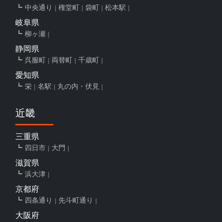
中央通り
権堂町
袋町
松本駅
岐阜県
柳ヶ瀬
静岡県
呉服町
両替町
千歳町
愛知県
栄
名駅
丸の内・伏見
近畿
三重県
四日市
大門
滋賀県
浜大津
京都府
四条通り
先斗町通り
大阪府