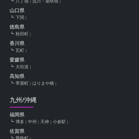
八丁堀
流川・薬研堀
山口県
下関
徳島県
秋田町
香川県
瓦町
愛媛県
大街道
高知県
帯屋町
はりまや橋
九州/沖縄
福岡県
博多
中州
天神
小倉駅
佐賀県
愛敬町