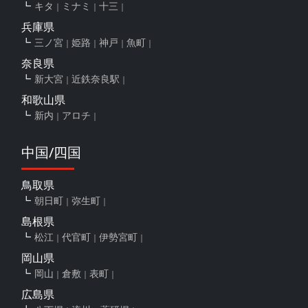
キタ
ミナミ
十三
兵庫県
三ノ宮
姫路
神戸
魚町
奈良県
新大宮
近鉄奈良駅
和歌山県
新内
アロチ
中国/四国
鳥取県
朝日町
弥生町
島根県
松江
代官町
伊勢宮町
岡山県
岡山
倉敷
表町
広島県