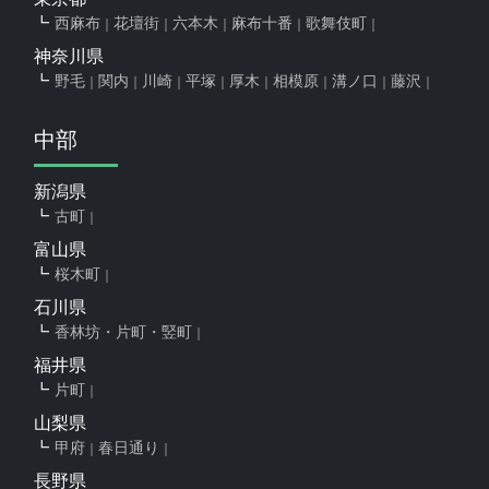
西麻布
花壇街
六本木
麻布十番
歌舞伎町
神奈川県
野毛
関内
川崎
平塚
厚木
相模原
溝ノ口
藤沢
中部
新潟県
古町
富山県
桜木町
石川県
香林坊・片町・竪町
福井県
片町
山梨県
甲府
春日通り
長野県