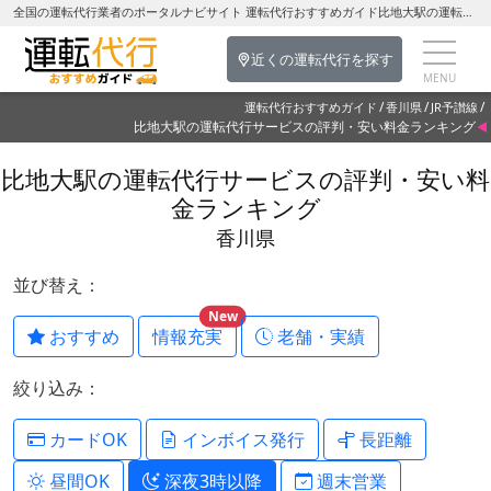
全国の運転代行業者のポータルナビサイト 運転代行おすすめガイド比地大駅の運転代行を探す-香川県の運転代行
近くの運転代行を探す
運転代行おすすめガイド
香川県
JR予讃線
比地大駅の運転代行サービスの評判・安い料金ランキング
比地大駅の運転代行サービスの評判・安い料
金ランキング
香川県
並び替え：
New
おすすめ
情報充実
老舗・実績
絞り込み：
カードOK
インボイス発行
長距離
昼間OK
深夜3時以降
週末営業