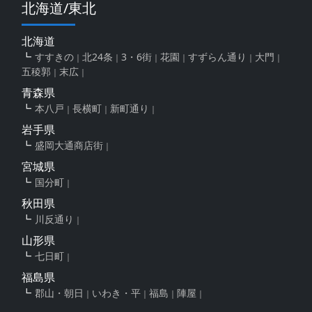
北海道/東北
北海道
すすきの
北24条
3・6街
花園
すずらん通り
大門
五稜郭
末広
青森県
本八戸
長横町
新町通り
岩手県
盛岡大通商店街
宮城県
国分町
秋田県
川反通り
山形県
七日町
福島県
郡山・朝日
いわき・平
福島
陣屋