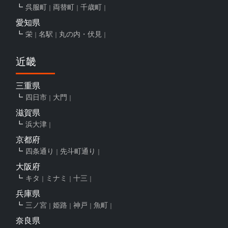
呉服町
両替町
千歳町
愛知県
栄
名駅
丸の内・伏見
近畿
三重県
四日市
大門
滋賀県
浜大津
京都府
四条通り
先斗町通り
大阪府
キタ
ミナミ
十三
兵庫県
三ノ宮
姫路
神戸
魚町
奈良県