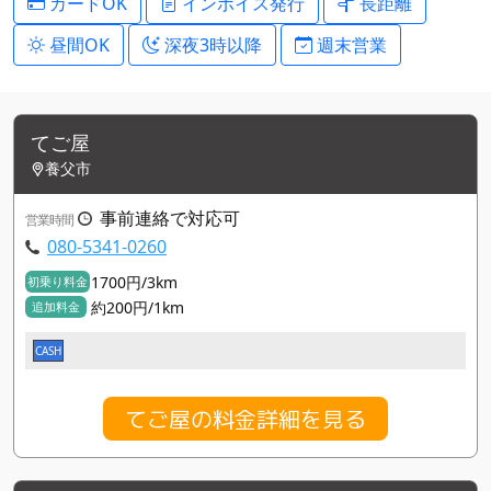
カードOK
インボイス発行
長距離
昼間OK
深夜3時以降
週末営業
てご屋
養父市
事前連絡で対応可
営業時間
080-5341-0260
1700円/3km
初乗り料金
約200円/1km
追加料金
CASH
てご屋の料金詳細を見る