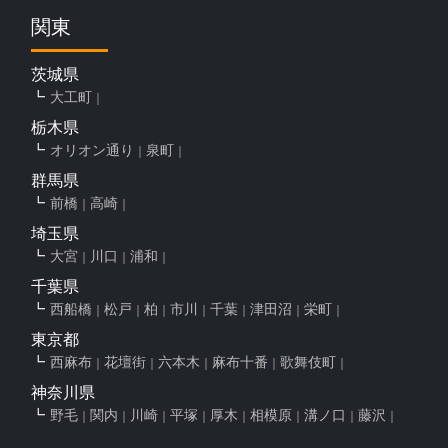
関東
茨城県
大工町
栃木県
オリオン通り
泉町
群馬県
前橋
高崎
埼玉県
大宮
川口
浦和
千葉県
西船橋
松戸
柏
市川
千葉
津田沼
栄町
東京都
西麻布
花壇街
六本木
麻布十番
歌舞伎町
神奈川県
野毛
関内
川崎
平塚
厚木
相模原
溝ノ口
藤沢