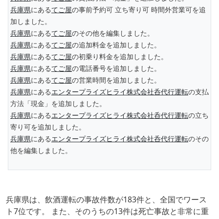
兵庫県
にある
てご屋
の事前予約可 立ち寄り可 時間外営業可を追
加しました。
兵庫県
にある
てご屋
のその他を編集しました。
兵庫県
にある
てご屋
の追加料金を追加しました。
兵庫県
にある
てご屋
の初乗り料金を追加しました。
兵庫県
にある
てご屋
の電話番号を追加しました。
兵庫県
にある
てご屋
の営業時間を追加しました。
兵庫県
にある
エンタープライズヒライ株式会社呑代行運転
の支払
方法「現金」を追加しました。
兵庫県
にある
エンタープライズヒライ株式会社呑代行運転
の立ち
寄り可を追加しました。
兵庫県
にある
エンタープライズヒライ株式会社呑代行運転
のその
他を編集しました。
兵庫県は、飲酒運転の事故件数が183件と、全国でワース
ト7位です。 また、そのうちの13件は死亡事故と非常に重