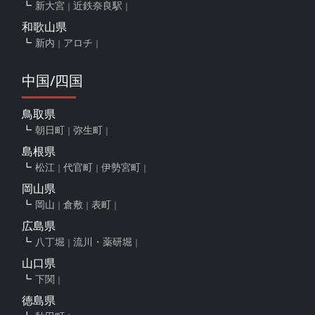
新大宮
近鉄奈良駅
和歌山県
新内
アロチ
中国/四国
鳥取県
朝日町
弥生町
島根県
松江
代官町
伊勢宮町
岡山県
岡山
倉敷
表町
広島県
八丁堀
流川・薬研堀
山口県
下関
徳島県