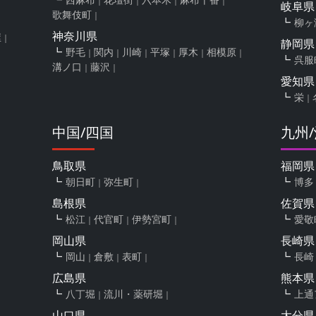
岐阜県
歌舞伎町
柳ヶ
神奈川県
屋
静岡県
野毛
関内
川崎
平塚
厚木
相模原
呉服
溝ノ口
藤沢
愛知県
栄
中国/四国
九州
鳥取県
福岡県
朝日町
弥生町
博多
島根県
佐賀県
松江
代官町
伊勢宮町
愛敬
岡山県
長崎県
岡山
倉敷
表町
長崎
広島県
熊本県
八丁堀
流川・薬研堀
上通
山口県
大分県