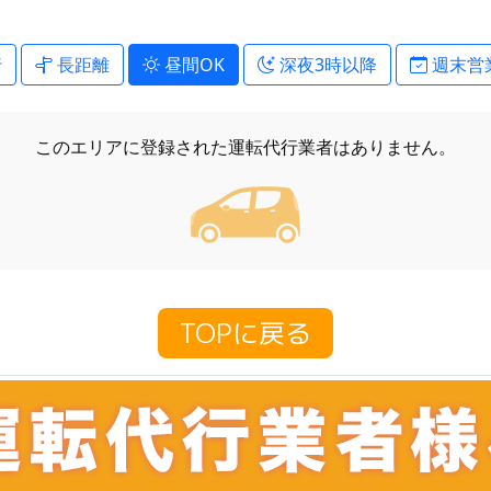
行
長距離
昼間OK
深夜3時以降
週末営
このエリアに登録された
運転代行業者はありません。
TOPに戻る