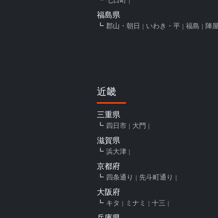
福島県
郡山・朝日
いわき・平
福島
陣
近畿
三重県
四日市
大門
滋賀県
浜大津
京都府
四条通り
先斗町通り
大阪府
キタ
ミナミ
十三
兵庫県