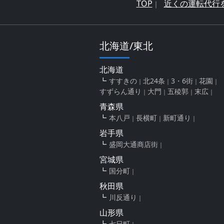
TOP
近くの運転代行
北海道/東北
北海道
すすきの
北24条
3・6街
花園
すずらん通り
大門
五稜郭
末広
青森県
本八戸
長横町
新町通り
岩手県
盛岡大通商店街
宮城県
国分町
秋田県
川反通り
山形県
七日町