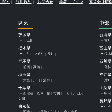
を探す
利用規約
お問合せ
業者ログイン
運営会社情
関東
中部
茨城県
新潟県
大工町
古町
栃木県
富山県
オリオン通り
泉町
桜木
群馬県
石川県
前橋
高崎
香林
埼玉県
福井県
大宮
川口
浦和
片町
千葉県
山梨県
西船橋
松戸
柏
市川
千葉
津田沼
甲府
栄町
長野県
東京都
中央
西麻布
花壇街
六本木
麻布十番