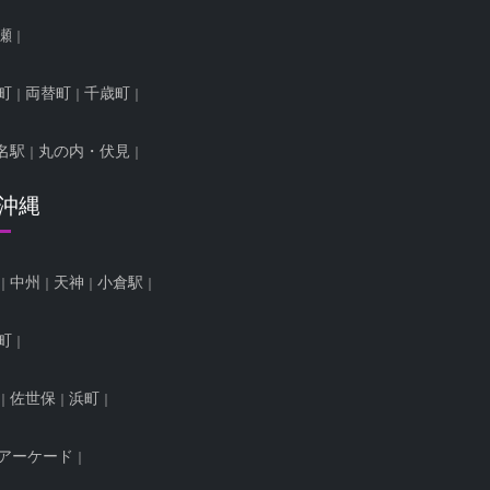
瀬
町
両替町
千歳町
名駅
丸の内・伏見
/沖縄
中州
天神
小倉駅
町
佐世保
浜町
アーケード