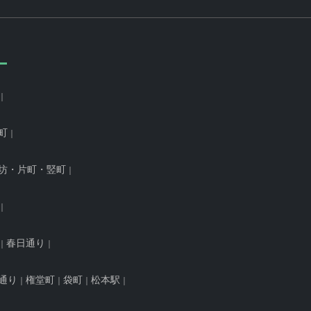
町
坊・片町・竪町
春日通り
通り
権堂町
袋町
松本駅