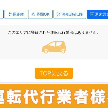
行
長距離
昼間OK
深夜3時以降
週末営
このエリアに登録された
運転代行業者はありません。
TOPに戻る