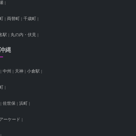
瀬
町
両替町
千歳町
名駅
丸の内・伏見
/沖縄
中州
天神
小倉駅
町
佐世保
浜町
アーケード