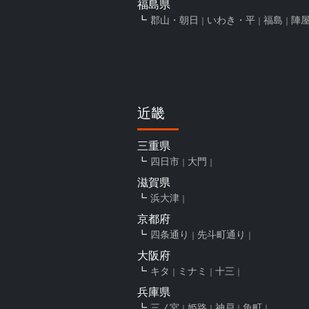
福島県
郡山・朝日
いわき・平
福島
陣
近畿
三重県
四日市
大門
滋賀県
浜大津
京都府
四条通り
先斗町通り
大阪府
キタ
ミナミ
十三
兵庫県
三ノ宮
姫路
神戸
魚町