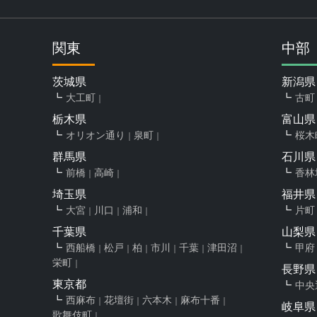
関東
中部
茨城県
新潟県
大工町
古町
栃木県
富山県
オリオン通り
泉町
桜木
群馬県
石川県
前橋
高崎
香林
埼玉県
福井県
大宮
川口
浦和
片町
千葉県
山梨県
西船橋
松戸
柏
市川
千葉
津田沼
甲府
栄町
長野県
東京都
中央
西麻布
花壇街
六本木
麻布十番
岐阜県
歌舞伎町