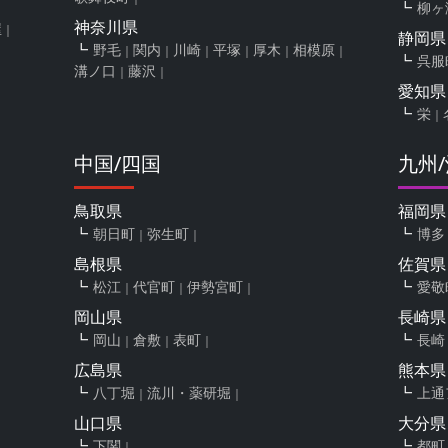
柳ヶ
神奈川県
屋
静岡県
野毛
関内
川崎
平塚
厚木
相模原
呉服
溝ノ口
藤沢
愛知県
栄
中国/四国
九州
鳥取県
福岡県
朝日町
弥生町
博多
島根県
佐賀県
松江
代官町
伊勢宮町
愛敬
岡山県
長崎県
岡山
倉敷
表町
長崎
広島県
熊本県
八丁堀
流川・薬研堀
上通
山口県
大分県
下関
都町