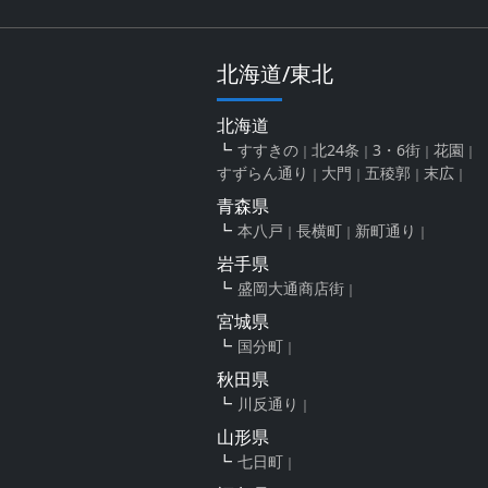
北海道/東北
北海道
すすきの
北24条
3・6街
花園
すずらん通り
大門
五稜郭
末広
青森県
本八戸
長横町
新町通り
岩手県
盛岡大通商店街
宮城県
国分町
秋田県
川反通り
山形県
七日町