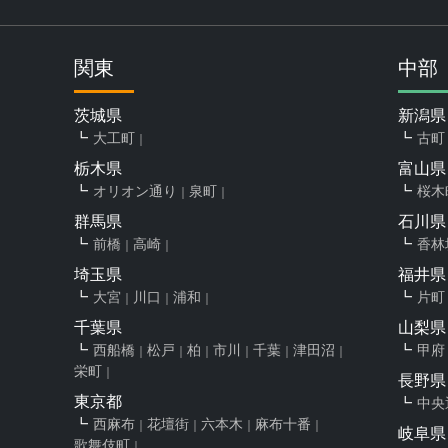
関東
中部
茨城県
新潟県
大工町
古町
栃木県
富山県
オリオン通り
泉町
桜木
群馬県
石川県
前橋
高崎
香林
埼玉県
福井県
大宮
川口
浦和
片町
千葉県
山梨県
西船橋
松戸
柏
市川
千葉
津田沼
甲府
栄町
長野県
東京都
中央
西麻布
花壇街
六本木
麻布十番
岐阜県
歌舞伎町