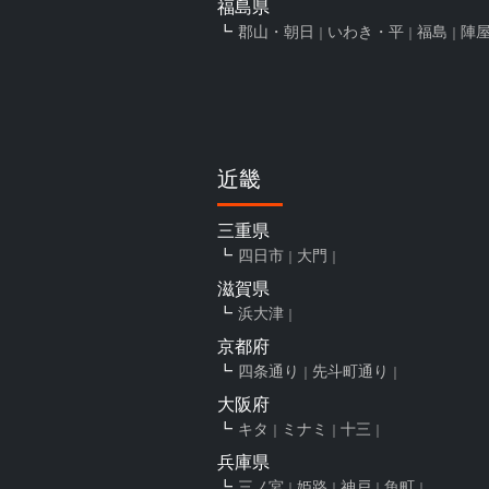
福島県
郡山・朝日
いわき・平
福島
陣
近畿
三重県
四日市
大門
滋賀県
浜大津
京都府
四条通り
先斗町通り
大阪府
キタ
ミナミ
十三
兵庫県
三ノ宮
姫路
神戸
魚町