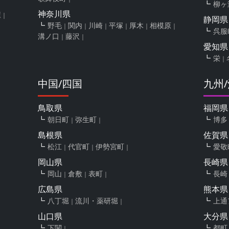
柳ヶ
神奈川県
屋
静岡県
野毛
関内
川崎
平塚
厚木
相模原
呉服
溝ノ口
藤沢
愛知県
栄
中国/四国
九州
鳥取県
福岡県
朝日町
弥生町
博多
島根県
佐賀県
松江
代官町
伊勢宮町
愛敬
岡山県
長崎県
岡山
倉敷
表町
長崎
広島県
熊本県
八丁堀
流川・薬研堀
上通
山口県
大分県
下関
都町