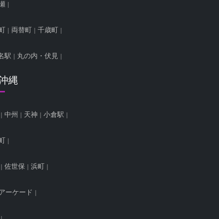
瀬
町
両替町
千歳町
名駅
丸の内・伏見
/沖縄
中州
天神
小倉駅
町
佐世保
浜町
アーケード