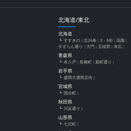
北海道/東北
北海道
すすきの
北24条
3・6街
花園
すずらん通り
大門
五稜郭
末広
青森県
本八戸
長横町
新町通り
岩手県
盛岡大通商店街
宮城県
国分町
秋田県
川反通り
山形県
七日町