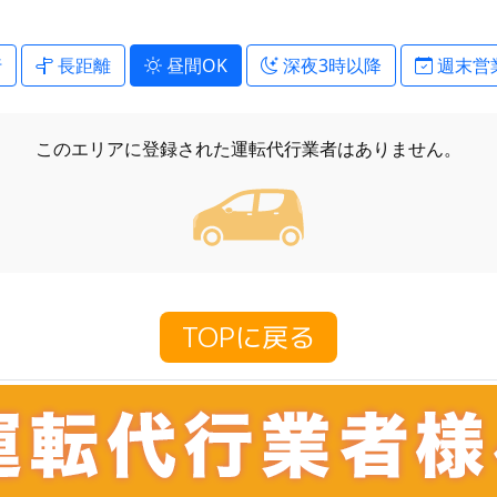
行
長距離
昼間OK
深夜3時以降
週末営
このエリアに登録された
運転代行業者はありません。
TOPに戻る