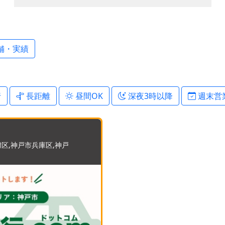
舗・実績
行
長距離
昼間OK
深夜3時以降
週末営
区,神戸市兵庫区,神戸