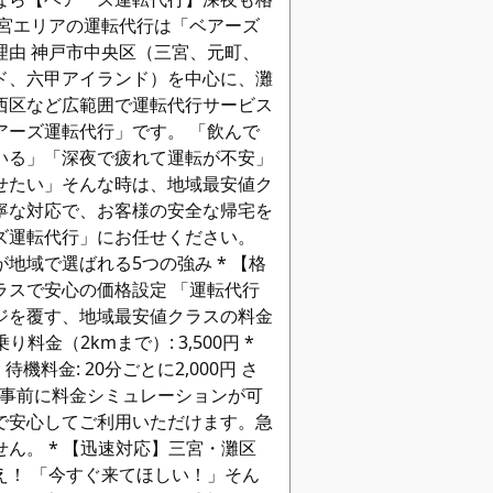
三宮エリアの運転代行は「ベアーズ
理由 神戸市中央区（三宮、元町、
ド、六甲アイランド）を中心に、灘
西区など広範囲で運転代行サービス
アーズ運転代行」です。 「飲んで
いる」「深夜で疲れて運転が不安」
せたい」そんな時は、地域最安値ク
寧な対応で、お客様の安全な帰宅を
ズ運転代行」にお任せください。
地域で選ばれる5つの強み * 【格
ラスで安心の価格設定 「運転代行
ジを覆す、地域最安値クラスの料金
り料金（2kmまで）: 3,500円 *
 待機料金: 20分ごとに2,000円 さ
プで事前に料金シミュレーションが可
で安心してご利用いただけます。急
ん。 * 【迅速対応】三宮・灘区
え！ 「今すぐ来てほしい！」そん