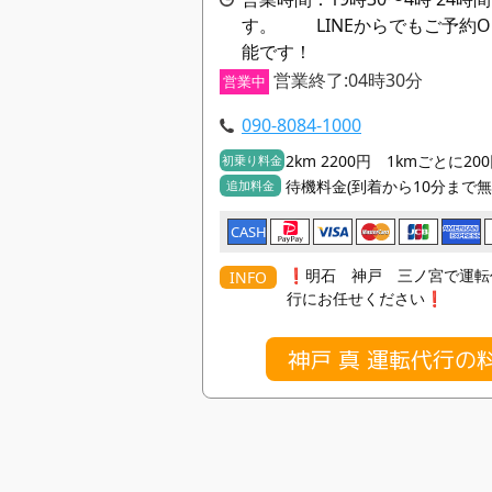
す。 LINEからでもご予約O
能です！
営業終了:04時30分
営業中
090-8084-1000
2km 2200円 1kmごとに20
初乗り料金
待機料金(到着から10分まで無
追加料金
CASH
❗️明石 神戸 三ノ宮で運
INFO
行にお任せください❗️
神戸 真 運転代行の