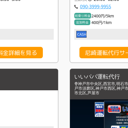
090-3999-9955
2400円/5km
初乗り料金
400円/1km
追加料金
CASH
料金詳細を見る
尼崎運転代行サ
いいパパ運転代行
神戸市中央区,西宮市,明石市
戸市須磨区,神戸市西区,神戸市
市北区,芦屋市