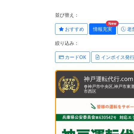
並び替え：
New
おすすめ
情報充実
老
絞り込み：
カードOK
インボイス発
神戸運転代行.com
神戸市中央区,神戸市東灘
市西区