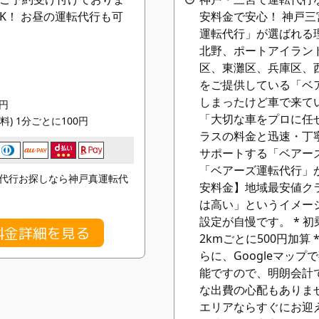
K！ お昼の運転代行も可
安料金で安心！ 神戸
運転代行」が選ばれる
北野、ポートアイラン
区、東灘区、兵庫区、
をご提供している「ベ
しまったけど車で来て
0円
「大切な車をプロに任
料) 1分ごとに100円
ラスの料金と迅速・丁
サポートする「ベアー
「ベアーズ運転代行」が
転代行お探しなら神戸真運転代
安料金】地域最安値ク
は高い」というイメー
設定が自慢です。 * 初乗
料金詳細を見る
2kmごとに500円加算 *
らに、Googleマッ
能ですので、明朗会計
な出費の心配もありませ
エリアならすぐにお迎