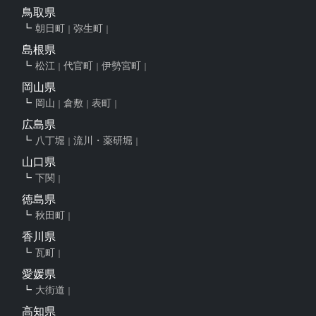
鳥取県
朝日町
弥生町
島根県
松江
代官町
伊勢宮町
岡山県
岡山
倉敷
表町
広島県
八丁堀
流川・薬研堀
山口県
下関
徳島県
秋田町
香川県
瓦町
愛媛県
大街道
高知県