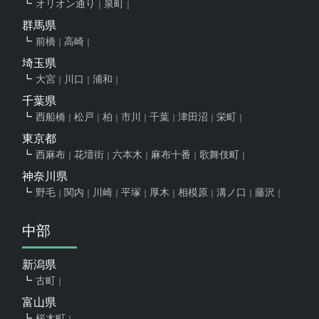
オリオン通り
泉町
群馬県
前橋
高崎
埼玉県
大宮
川口
浦和
千葉県
西船橋
松戸
柏
市川
千葉
津田沼
栄町
東京都
西麻布
花壇街
六本木
麻布十番
歌舞伎町
神奈川県
野毛
関内
川崎
平塚
厚木
相模原
溝ノ口
藤沢
中部
新潟県
古町
富山県
桜木町