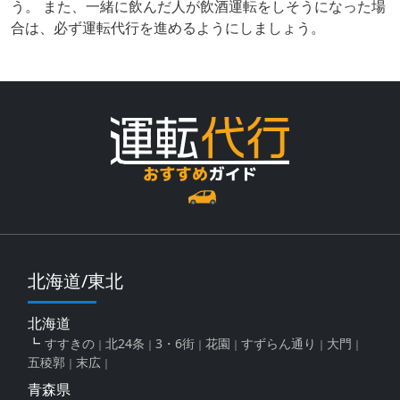
う。 また、一緒に飲んだ人が飲酒運転をしそうになった場
合は、必ず運転代行を進めるようにしましょう。
北海道/東北
北海道
すすきの
北24条
3・6街
花園
すずらん通り
大門
五稜郭
末広
青森県