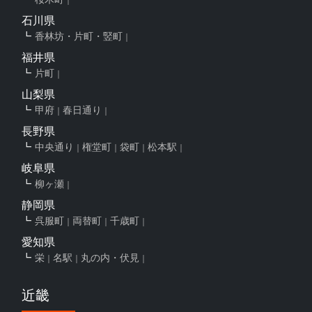
石川県
香林坊・片町・竪町
福井県
片町
山梨県
甲府
春日通り
長野県
中央通り
権堂町
袋町
松本駅
岐阜県
柳ヶ瀬
静岡県
呉服町
両替町
千歳町
愛知県
栄
名駅
丸の内・伏見
近畿