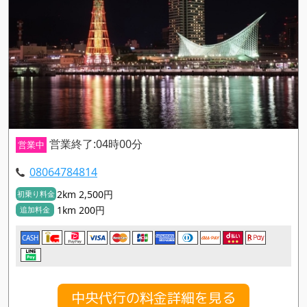
営業終了:04時00分
営業中
08064784814
2km 2,500円
初乗り料金
1km 200円
追加料金
CASH
中央代行の料金詳細を見る