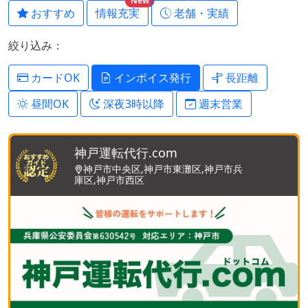
New
おすすめ
情報充実
老舗・実績
絞り込み：
カードOK
インボイス発行
長距離
昼間OK
深夜3時以降
週末営業
神戸運転代行.com
神戸市中央区,神戸市東灘区,神戸市兵
庫区,神戸市西区