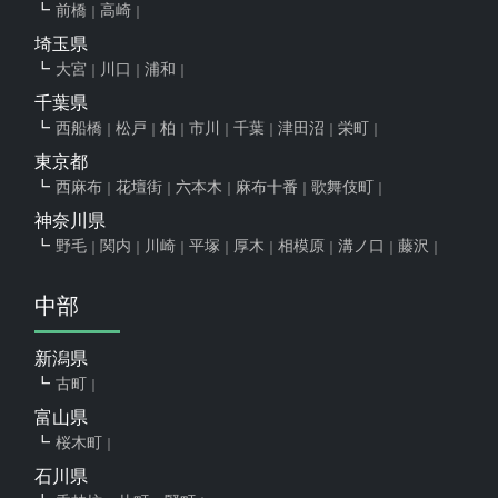
前橋
高崎
埼玉県
大宮
川口
浦和
千葉県
西船橋
松戸
柏
市川
千葉
津田沼
栄町
東京都
西麻布
花壇街
六本木
麻布十番
歌舞伎町
神奈川県
野毛
関内
川崎
平塚
厚木
相模原
溝ノ口
藤沢
中部
新潟県
古町
富山県
桜木町
石川県