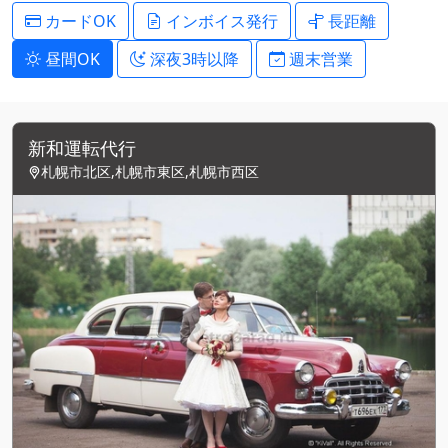
カードOK
インボイス発行
長距離
昼間OK
深夜3時以降
週末営業
新和運転代行
札幌市北区,札幌市東区,札幌市西区