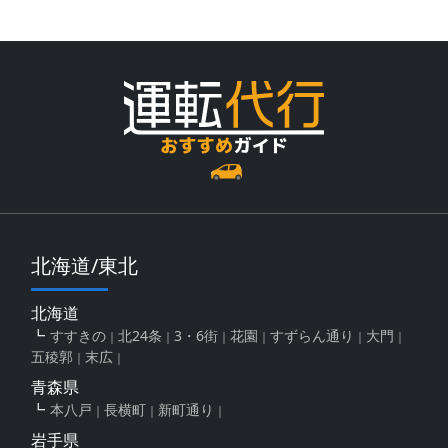
北海道/東北
北海道
すすきの
北24条
3・6街
花園
すずらん通り
大門
五稜郭
末広
青森県
本八戸
長横町
新町通り
岩手県