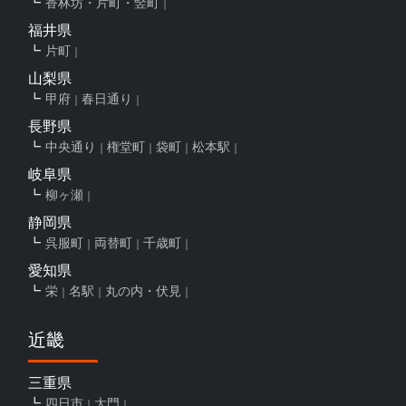
香林坊・片町・竪町
福井県
片町
山梨県
甲府
春日通り
長野県
中央通り
権堂町
袋町
松本駅
岐阜県
柳ヶ瀬
静岡県
呉服町
両替町
千歳町
愛知県
栄
名駅
丸の内・伏見
近畿
三重県
四日市
大門