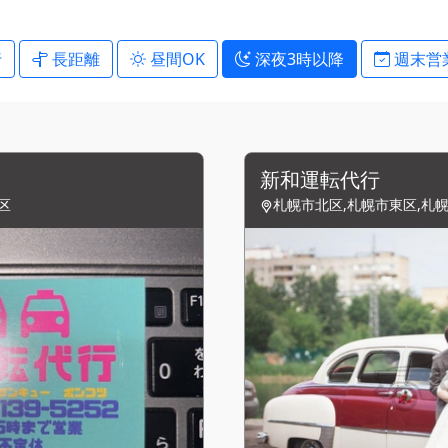
行
長距離
昼間OK
深夜3時以降
週末営
新和運転代行
区
札幌市北区,札幌市東区,札