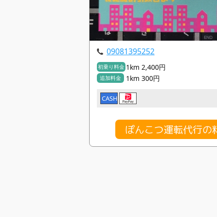
09081395252
1km 2,400円
初乗り料金
1km 300円
追加料金
CASH
ぽんこつ運転代行の