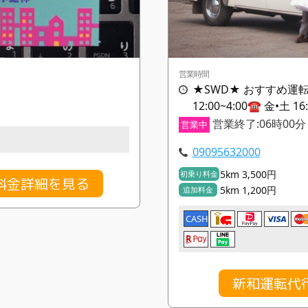
営業時間
★SWD★ おすすめ運転
12:00~4:00☎️ 金•土 16
営業終了:06時00分
営業中
09095632000
5km 3,500円
初乗り料金
料金詳細を見る
5km 1,200円
追加料金
CASH
新和運転代