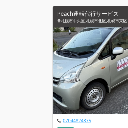
Peach運転代行サービス
札幌市中央区,札幌市北区,札幌市東区
07044824875