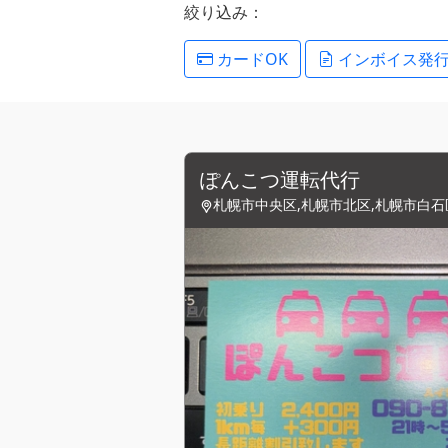
絞り込み：
カードOK
インボイス発
ぽんこつ運転代行
札幌市中央区,札幌市北区,札幌市白石