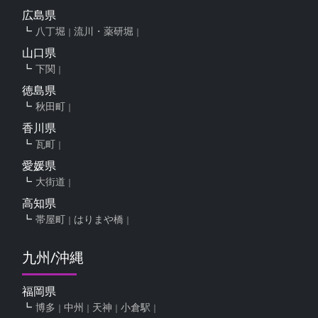
広島県
八丁堀
流川・薬研堀
山口県
下関
徳島県
秋田町
香川県
瓦町
愛媛県
大街道
高知県
帯屋町
はりまや橋
九州/沖縄
福岡県
博多
中州
天神
小倉駅