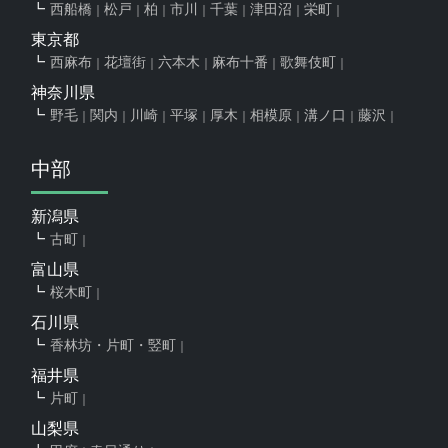
西船橋
松戸
柏
市川
千葉
津田沼
栄町
東京都
西麻布
花壇街
六本木
麻布十番
歌舞伎町
神奈川県
野毛
関内
川崎
平塚
厚木
相模原
溝ノ口
藤沢
中部
新潟県
古町
富山県
桜木町
石川県
香林坊・片町・竪町
福井県
片町
山梨県