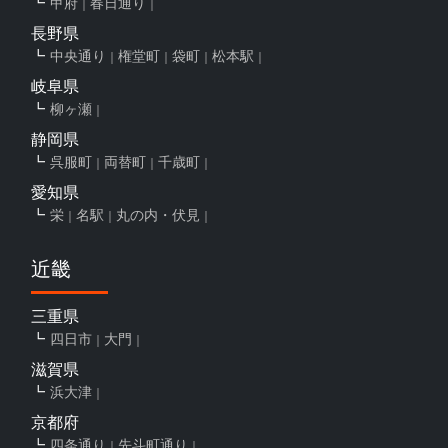
甲府
春日通り
長野県
中央通り
権堂町
袋町
松本駅
岐阜県
柳ヶ瀬
静岡県
呉服町
両替町
千歳町
愛知県
栄
名駅
丸の内・伏見
近畿
三重県
四日市
大門
滋賀県
浜大津
京都府
四条通り
先斗町通り