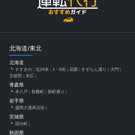
北海道/東北
北海道
すすきの
北24条
3・6街
花園
すずらん通り
大門
五稜郭
末広
青森県
本八戸
長横町
新町通り
岩手県
盛岡大通商店街
宮城県
国分町
秋田県