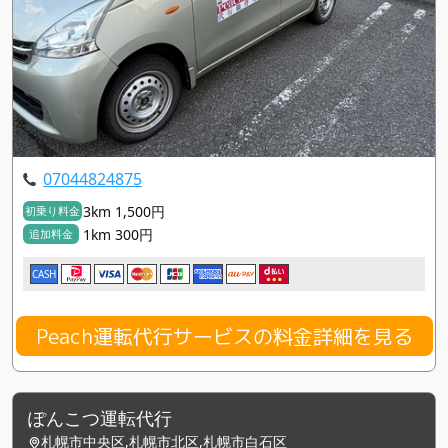
07044824875
3km 1,500円
初乗り料金
1km 300円
追加料金
CASH
Peach運転代行サービスの料金詳細を見る
ぽんこつ運転代行
札幌市中央区,札幌市北区,札幌市白石区