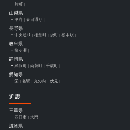
片町
山梨県
甲府
春日通り
長野県
中央通り
権堂町
袋町
松本駅
岐阜県
柳ヶ瀬
静岡県
呉服町
両替町
千歳町
愛知県
栄
名駅
丸の内・伏見
近畿
三重県
四日市
大門
滋賀県