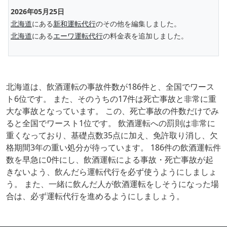
2026年05月25日
北海道
にある
新和運転代行
のその他を編集しました。
北海道
にある
エーワ運転代行
の料金表を追加しました。
北海道は、飲酒運転の事故件数が186件と、全国でワース
ト6位です。 また、そのうちの17件は死亡事故と非常に重
大な事故となっています。 この、死亡事故の件数だけでみ
ると全国でワースト1位です。 飲酒運転への罰則は非常に
重くなっており、基礎点数35点に加え、免許取り消し、欠
格期間3年の重い処分が待っています。 186件の飲酒運転件
数を早急に0件にし、飲酒運転による事故・死亡事故が起
きないよう、飲んだら運転代行を必ず使うようにしましょ
う。 また、一緒に飲んだ人が飲酒運転をしそうになった場
合は、必ず運転代行を進めるようにしましょう。