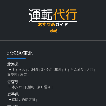
北海道/東北
北海道
すすきの
北24条
3・6街
花園
すずらん通り
大門
五稜郭
末広
青森県
本八戸
長横町
新町通り
岩手県
盛岡大通商店街