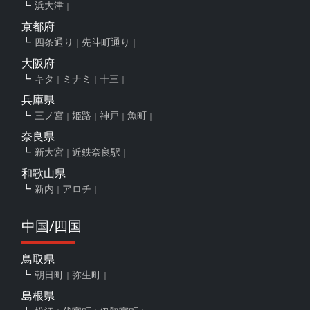
浜大津
京都府
四条通り
先斗町通り
大阪府
キタ
ミナミ
十三
兵庫県
三ノ宮
姫路
神戸
魚町
奈良県
新大宮
近鉄奈良駅
和歌山県
新内
アロチ
中国/四国
鳥取県
朝日町
弥生町
島根県