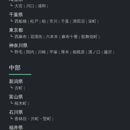
大宮
川口
浦和
千葉県
西船橋
松戸
柏
市川
千葉
津田沼
栄町
東京都
西麻布
花壇街
六本木
麻布十番
歌舞伎町
神奈川県
野毛
関内
川崎
平塚
厚木
相模原
溝ノ口
藤沢
中部
新潟県
古町
富山県
桜木町
石川県
香林坊・片町・竪町
福井県