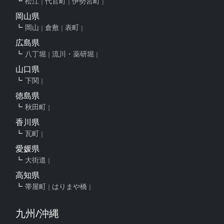
松江
代官町
伊勢宮町
岡山県
岡山
倉敷
表町
広島県
八丁堀
流川・薬研堀
山口県
下関
徳島県
秋田町
香川県
瓦町
愛媛県
大街道
高知県
帯屋町
はりまや橋
九州/沖縄