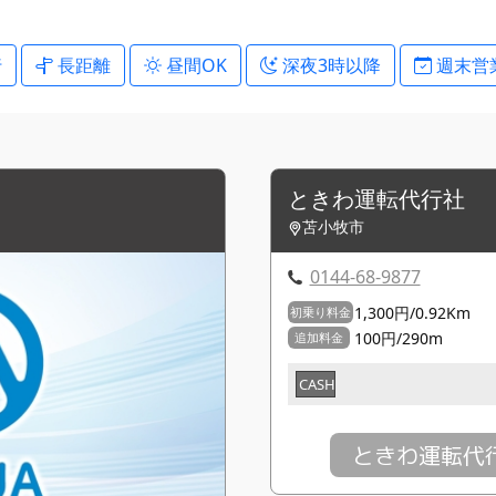
行
長距離
昼間OK
深夜3時以降
週末営
ときわ運転代行社
苫小牧市
0144-68-9877
1,300円/0.92Km
初乗り料金
100円/290m
追加料金
CASH
ときわ運転代