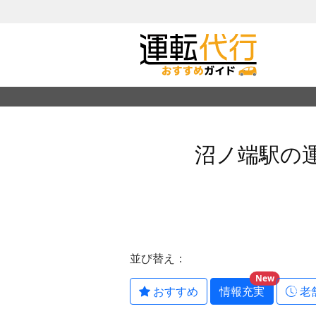
沼ノ端駅の
並び替え：
New
おすすめ
情報充実
老