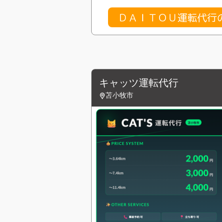
ＤＡＩＴＯＵ運転代行
キャッツ運転代行
苫小牧市