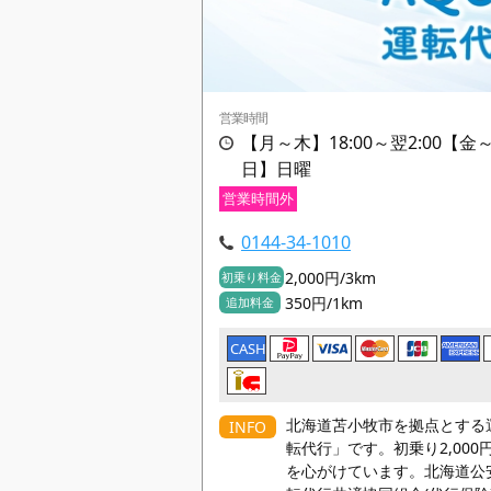
営業時間
【月～木】18:00～翌2:00【金～
日】日曜
営業時間外
0144-34-1010
2,000円/3km
初乗り料金
350円/1km
追加料金
CASH
北海道苫小牧市を拠点とする運
INFO
転代行」です。初乗り2,00
を心がけています。北海道公