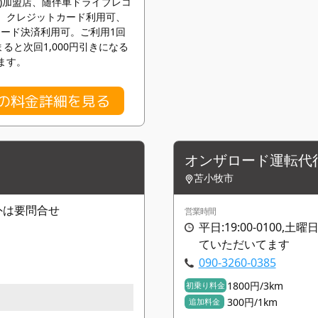
)加盟店、随伴車ドライブレコ
、クレジットカード利用可、
コード決済利用可。ご利用1回
ると次回1,000円引きになる
ます。
行の料金詳細を見る
オンザロード運転代
苫小牧市
時間外は要問合せ
営業時間
平日:19:00-0100,土
ていただいてます
090-3260-0385
1800円/3km
初乗り料金
300円/1km
追加料金