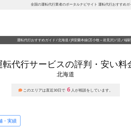
全国の運転代行業者のポータルナビサイト 運転代行おすすめガ
運転代行おすすめガイド
北海道
JR室蘭本線(苫小牧～岩見沢)
沼ノ端駅
運転代行サービスの評判・安い料
北海道
6
このエリアは直近30日で
人が相談をしています。
舗・実績