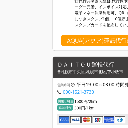
転代行共済協同組合(代行保険
ーダー完備、インボイス対応
電子マネー決済利用可、QR
につきスタンプ1個、10個貯ま
スタンプカードを配布してい
AQUA(アクア)運転代
ＤＡＩＴＯＵ運転代行
札幌市中央区,札幌市北区,苫小牧市
平日19.:00～03:00 
営業時間
090-1521-3730
1500円/2km
初乗り料金
300円/1km
追加料金
CASH