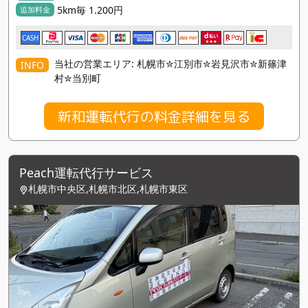
5km毎 1.200円
追加料金
CASH
当社の営業エリア: 札幌市✮江別市✮岩見沢市✮新篠津
INFO
村✮当別町
新和運転代行の料金詳細を見る
Peach運転代行サービス
札幌市中央区,札幌市北区,札幌市東区