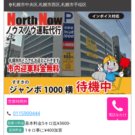
札幌市中央区,札幌市西区,札幌市手稲区
営業時間外
0115900444
電話をかけ
る
基本料金5キロ迄¥3600-
初乗り料金
1キロ事に¥400加算
追加料金