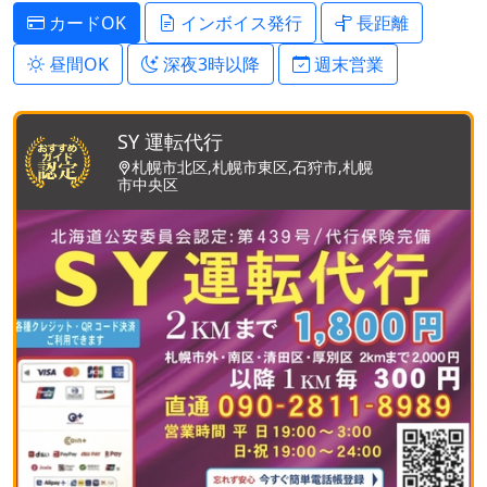
カードOK
インボイス発行
長距離
昼間OK
深夜3時以降
週末営業
SY 運転代行
札幌市北区,札幌市東区,石狩市,札幌
市中央区