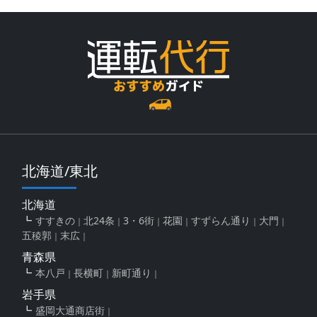
北海道/東北
北海道
すすきの
北24条
3・6街
花園
すずらん通り
大門
五稜郭
末広
青森県
本八戸
長横町
新町通り
岩手県
盛岡大通商店街