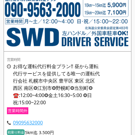
営業時間
お得な運転代行料金プラン‼️ 昼から運転
代行サービスを提供してる唯一の運転代
行会社 札幌市中央区 豊平区 東区 北区
西区 南区❂江別市❂野幌町❂当別町❂
☎️:12:00~4:00❂金土16:30~5:00 ❂日
祝:15:00~22:00
営業時間外
09095632000
5km迄 3.500円
初乗り料金