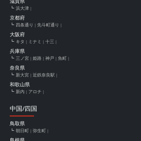
滋賀県
浜大津
京都府
四条通り
先斗町通り
大阪府
キタ
ミナミ
十三
兵庫県
三ノ宮
姫路
神戸
魚町
奈良県
新大宮
近鉄奈良駅
和歌山県
新内
アロチ
中国/四国
鳥取県
朝日町
弥生町
島根県