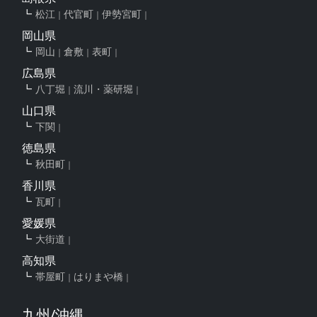
松江
代官町
伊勢宮町
岡山県
岡山
倉敷
表町
広島県
八丁堀
流川・薬研堀
山口県
下関
徳島県
秋田町
香川県
瓦町
愛媛県
大街道
高知県
帯屋町
はりまや橋
九州/沖縄