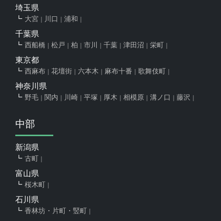
埼玉県
大宮
川口
浦和
千葉県
西船橋
松戸
柏
市川
千葉
津田沼
栄町
東京都
西麻布
花壇街
六本木
麻布十番
歌舞伎町
神奈川県
野毛
関内
川崎
平塚
厚木
相模原
溝ノ口
藤沢
中部
新潟県
古町
富山県
桜木町
石川県
香林坊・片町・竪町