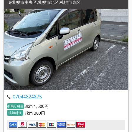
札幌市中央区,札幌市北区,札幌市東区
07044824875
3km 1,500円
初乗り料金
1km 300円
追加料金
CASH