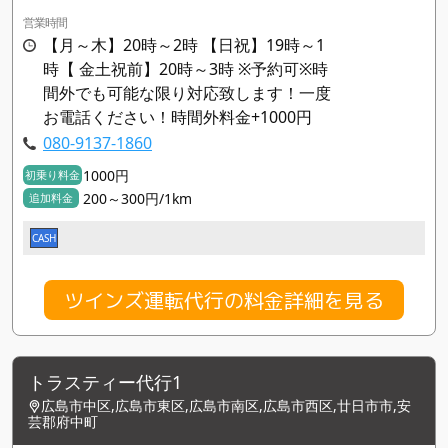
営業時間
【月～木】20時～2時 【日祝】19時～1
時【 金土祝前】20時～3時 ※予約可※時
間外でも可能な限り対応致します！一度
お電話ください！時間外料金+1000円
080-9137-1860
1000円
初乗り料金
200～300円/1km
追加料金
CASH
ツインズ運転代行の料金詳細を見る
トラスティー代行1
広島市中区,広島市東区,広島市南区,広島市西区,廿日市市,安
芸郡府中町