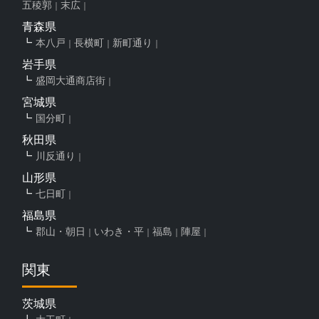
五稜郭
末広
青森県
本八戸
長横町
新町通り
岩手県
盛岡大通商店街
宮城県
国分町
秋田県
川反通り
山形県
七日町
福島県
郡山・朝日
いわき・平
福島
陣屋
関東
茨城県