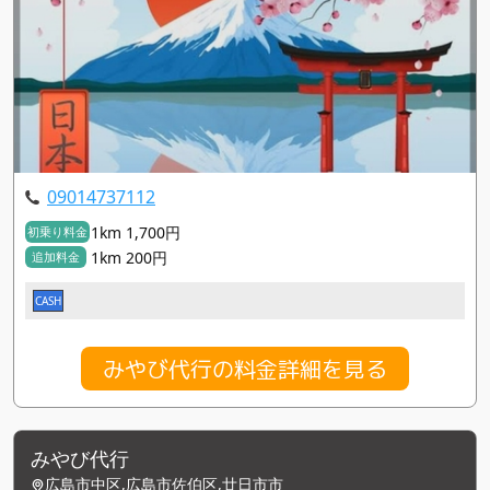
09014737112
1km 1,700円
初乗り料金
1km 200円
追加料金
CASH
みやび代行の料金詳細を見る
みやび代行
広島市中区,広島市佐伯区,廿日市市