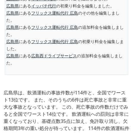
広島県
にある
イッパチ代行
の初乗り料金を編集しました。
広島県
にある
フリックス運転代行 広島
のその他を編集しまし
た。
広島県
にある
フリックス運転代行 広島
の追加料金を編集しまし
た。
広島県
にある
フリックス運転代行 広島
の初乗り料金を編集しま
した。
広島県
にある
広島西ドライブサービス
の追加料金を編集しまし
た。
広島県は、飲酒運転の事故件数が114件と、全国でワース
ト13位です。 また、そのうちの6件は死亡事故と非常に重
大な事故となっています。 この、死亡事故の件数だけでみ
ると全国でワースト14位です。 飲酒運転への罰則は非常に
重くなっており、基礎点数35点に加え、免許取り消し、欠
格期間3年の重い処分が待っています。 114件の飲酒運転件