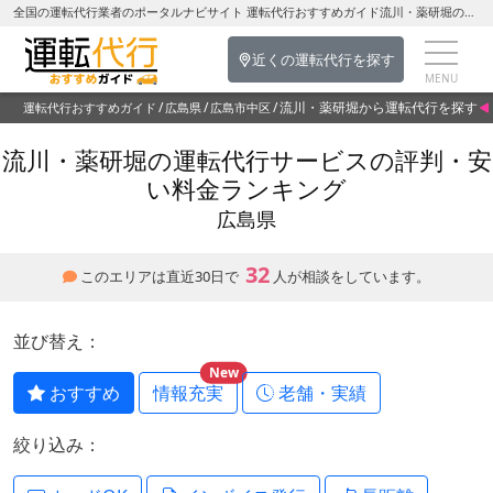
全国の運転代行業者のポータルナビサイト 運転代行おすすめガイド流川・薬研堀の運転代行を探す-広島県の運転代行
近くの運転代行を探す
流川・薬研堀から運転代行を探す
運転代行おすすめガイド
広島県
広島市中区
流川・薬研堀の運転代行サービスの評判・安
い料金ランキング
広島県
32
このエリアは直近30日で
人が相談をしています。
並び替え：
New
おすすめ
情報充実
老舗・実績
絞り込み：