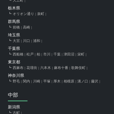
大工町
栃木県
オリオン通り
泉町
群馬県
前橋
高崎
埼玉県
大宮
川口
浦和
千葉県
西船橋
松戸
柏
市川
千葉
津田沼
栄町
東京都
西麻布
花壇街
六本木
麻布十番
歌舞伎町
神奈川県
野毛
関内
川崎
平塚
厚木
相模原
溝ノ口
藤沢
中部
新潟県
古町