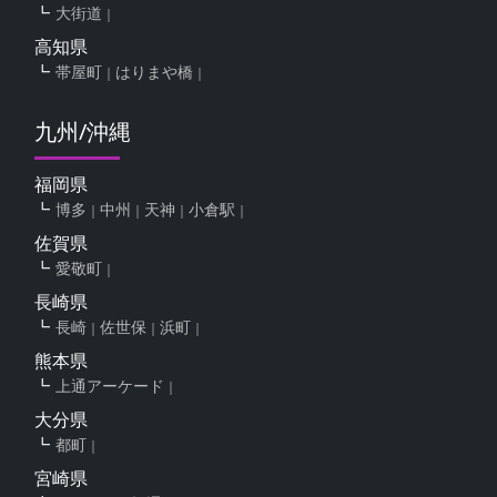
大街道
高知県
帯屋町
はりまや橋
九州/沖縄
福岡県
博多
中州
天神
小倉駅
佐賀県
愛敬町
長崎県
長崎
佐世保
浜町
熊本県
上通アーケード
大分県
都町
宮崎県