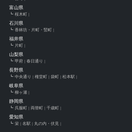
富山県
桜木町
石川県
香林坊・片町・竪町
福井県
片町
山梨県
甲府
春日通り
長野県
中央通り
権堂町
袋町
松本駅
岐阜県
柳ヶ瀬
静岡県
呉服町
両替町
千歳町
愛知県
栄
名駅
丸の内・伏見