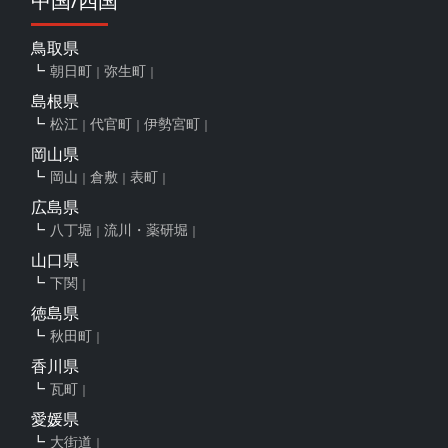
中国/四国
鳥取県
朝日町
弥生町
島根県
松江
代官町
伊勢宮町
岡山県
岡山
倉敷
表町
広島県
八丁堀
流川・薬研堀
山口県
下関
徳島県
秋田町
香川県
瓦町
愛媛県
大街道