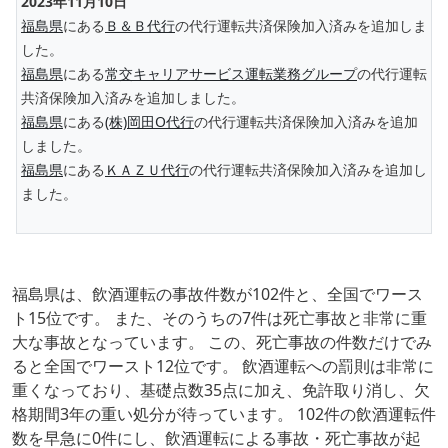
2023年11月10日
福島県
にある
Ｂ＆Ｂ代行
の代行運転共済保険加入済みを追加しま
した。
福島県
にある
常交キャリアサービス運転業務グループ
の代行運転
共済保険加入済みを追加しました。
福島県
にある
(株)岡田O代行
の代行運転共済保険加入済みを追加
しました。
福島県
にある
ＫＡＺＵ代行
の代行運転共済保険加入済みを追加し
ました。
福島県は、飲酒運転の事故件数が102件と、全国でワース
ト15位です。 また、そのうちの7件は死亡事故と非常に重
大な事故となっています。 この、死亡事故の件数だけでみ
ると全国でワースト12位です。 飲酒運転への罰則は非常に
重くなっており、基礎点数35点に加え、免許取り消し、欠
格期間3年の重い処分が待っています。 102件の飲酒運転件
数を早急に0件にし、飲酒運転による事故・死亡事故が起