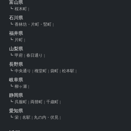
富山県
桜木町
石川県
香林坊・片町・竪町
福井県
片町
山梨県
甲府
春日通り
長野県
中央通り
権堂町
袋町
松本駅
岐阜県
柳ヶ瀬
静岡県
呉服町
両替町
千歳町
愛知県
栄
名駅
丸の内・伏見