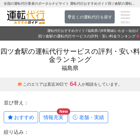
全国の運転代行業者のポータルナビサイト 運転代行おすすめガイド四ツ倉駅の運転代行を探す-福島県の運転代行
近くの運転代行を探す
運転代行おすすめガイド
福島県
JR常磐線(いわき～仙台)
四ツ倉駅の運転代行サービスの評判・安い料金ランキング
四ツ倉駅の運転代行サービスの評判・安い料
金ランキング
福島県
64
このエリアは直近30日で
人が相談をしています。
並び替え：
New
おすすめ
情報充実
老舗・実績
絞り込み：