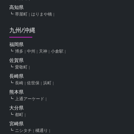
高知県
帯屋町
はりまや橋
九州/沖縄
福岡県
博多
中州
天神
小倉駅
佐賀県
愛敬町
長崎県
長崎
佐世保
浜町
熊本県
上通アーケード
大分県
都町
宮崎県
ニシタチ
橘通り