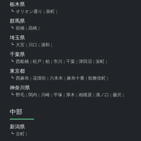
栃木県
オリオン通り
泉町
群馬県
前橋
高崎
埼玉県
大宮
川口
浦和
千葉県
西船橋
松戸
柏
市川
千葉
津田沼
栄町
東京都
西麻布
花壇街
六本木
麻布十番
歌舞伎町
神奈川県
野毛
関内
川崎
平塚
厚木
相模原
溝ノ口
藤沢
中部
新潟県
古町