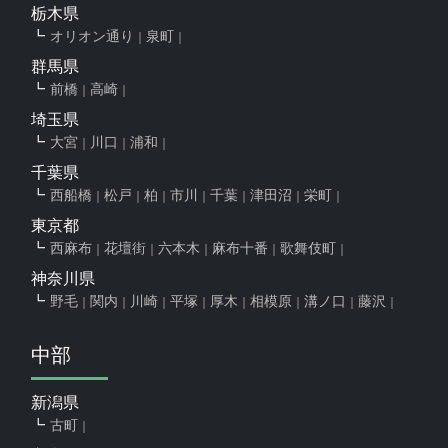
栃木県
オリオン通り
泉町
群馬県
前橋
高崎
埼玉県
大宮
川口
浦和
千葉県
西船橋
松戸
柏
市川
千葉
津田沼
栄町
東京都
西麻布
花壇街
六本木
麻布十番
歌舞伎町
神奈川県
野毛
関内
川崎
平塚
厚木
相模原
溝ノ口
藤沢
中部
新潟県
古町