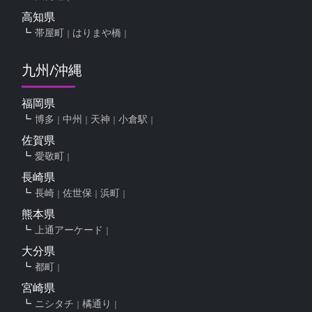
高知県
帯屋町
はりまや橋
九州/沖縄
福岡県
博多
中州
天神
小倉駅
佐賀県
愛敬町
長崎県
長崎
佐世保
浜町
熊本県
上通アーケード
大分県
都町
宮崎県
ニシタチ
橘通り