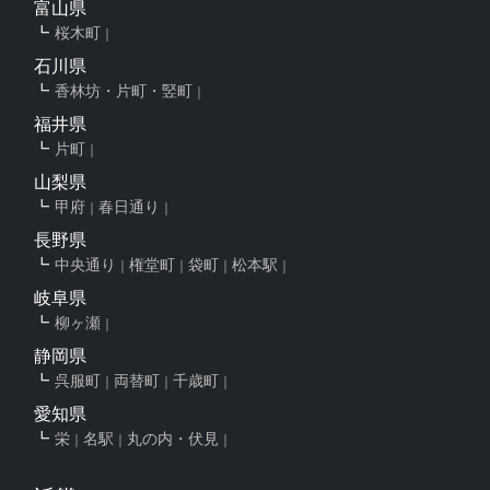
富山県
桜木町
石川県
香林坊・片町・竪町
福井県
片町
山梨県
甲府
春日通り
長野県
中央通り
権堂町
袋町
松本駅
岐阜県
柳ヶ瀬
静岡県
呉服町
両替町
千歳町
愛知県
栄
名駅
丸の内・伏見