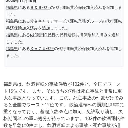
2023年11月10日
福島県
にある
Ｂ＆Ｂ代行
の代行運転共済保険加入済みを追加しま
した。
福島県
にある
常交キャリアサービス運転業務グループ
の代行運転
共済保険加入済みを追加しました。
福島県
にある
(株)岡田O代行
の代行運転共済保険加入済みを追加
しました。
福島県
にある
ＫＡＺＵ代行
の代行運転共済保険加入済みを追加し
ました。
福島県は、飲酒運転の事故件数が102件と、全国でワース
ト15位です。 また、そのうちの7件は死亡事故と非常に重
大な事故となっています。 この、死亡事故の件数だけでみ
ると全国でワースト12位です。 飲酒運転への罰則は非常に
重くなっており、基礎点数35点に加え、免許取り消し、欠
格期間3年の重い処分が待っています。 102件の飲酒運転件
数を早急に0件にし、飲酒運転による事故・死亡事故が起