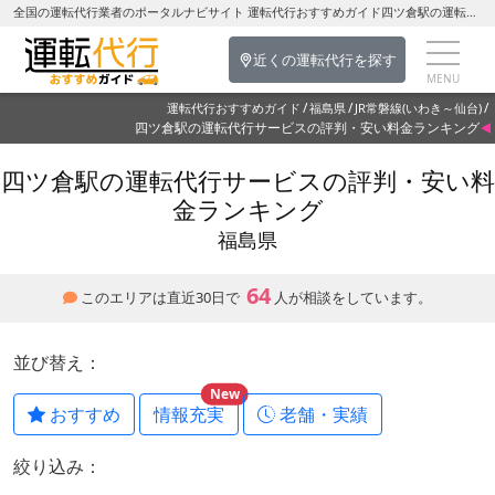
全国の運転代行業者のポータルナビサイト 運転代行おすすめガイド四ツ倉駅の運転代行を探す-福島県の運転代行
近くの運転代行を探す
運転代行おすすめガイド
福島県
JR常磐線(いわき～仙台)
四ツ倉駅の運転代行サービスの評判・安い料金ランキング
四ツ倉駅の運転代行サービスの評判・安い料
金ランキング
福島県
64
このエリアは直近30日で
人が相談をしています。
並び替え：
New
おすすめ
情報充実
老舗・実績
絞り込み：