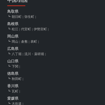
中国/四国
鳥取県
朝日町
弥生町
島根県
松江
代官町
伊勢宮町
岡山県
岡山
倉敷
表町
広島県
八丁堀
流川・薬研堀
山口県
下関
徳島県
秋田町
香川県
瓦町
愛媛県
大街道