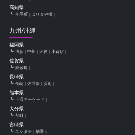
高知県
帯屋町
はりまや橋
九州/沖縄
福岡県
博多
中州
天神
小倉駅
佐賀県
愛敬町
長崎県
長崎
佐世保
浜町
熊本県
上通アーケード
大分県
都町
宮崎県
ニシタチ
橘通り