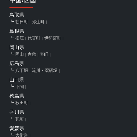
中国/四国
鳥取県
朝日町
弥生町
島根県
松江
代官町
伊勢宮町
岡山県
岡山
倉敷
表町
広島県
八丁堀
流川・薬研堀
山口県
下関
徳島県
秋田町
香川県
瓦町
愛媛県
大街道