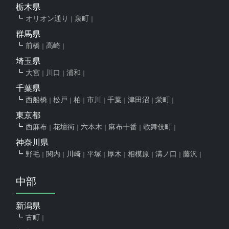
栃木県
オリオン通り
泉町
群馬県
前橋
高崎
埼玉県
大宮
川口
浦和
千葉県
西船橋
松戸
柏
市川
千葉
津田沼
栄町
東京都
西麻布
花壇街
六本木
麻布十番
歌舞伎町
神奈川県
野毛
関内
川崎
平塚
厚木
相模原
溝ノ口
藤沢
中部
新潟県
古町