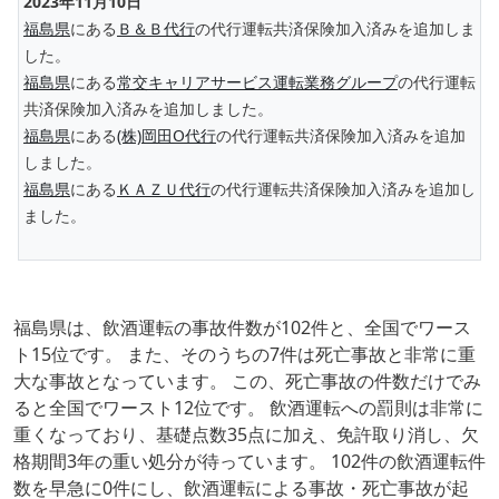
2023年11月10日
福島県
にある
Ｂ＆Ｂ代行
の代行運転共済保険加入済みを追加しま
した。
福島県
にある
常交キャリアサービス運転業務グループ
の代行運転
共済保険加入済みを追加しました。
福島県
にある
(株)岡田O代行
の代行運転共済保険加入済みを追加
しました。
福島県
にある
ＫＡＺＵ代行
の代行運転共済保険加入済みを追加し
ました。
福島県は、飲酒運転の事故件数が102件と、全国でワース
ト15位です。 また、そのうちの7件は死亡事故と非常に重
大な事故となっています。 この、死亡事故の件数だけでみ
ると全国でワースト12位です。 飲酒運転への罰則は非常に
重くなっており、基礎点数35点に加え、免許取り消し、欠
格期間3年の重い処分が待っています。 102件の飲酒運転件
数を早急に0件にし、飲酒運転による事故・死亡事故が起