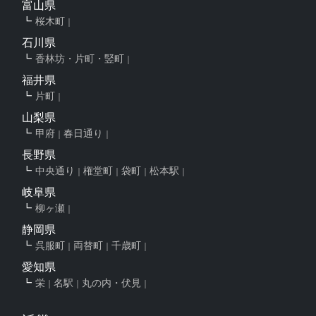
富山県
桜木町
石川県
香林坊・片町・竪町
福井県
片町
山梨県
甲府
春日通り
長野県
中央通り
権堂町
袋町
松本駅
岐阜県
柳ヶ瀬
静岡県
呉服町
両替町
千歳町
愛知県
栄
名駅
丸の内・伏見