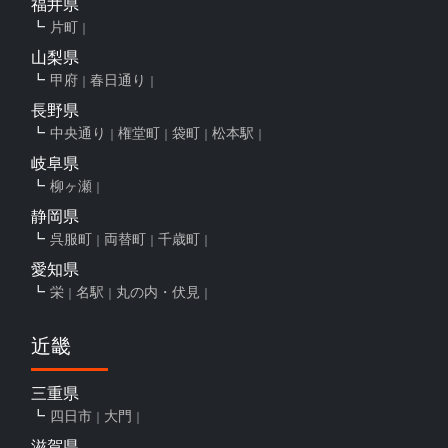
福井県
片町
山梨県
甲府
春日通り
長野県
中央通り
権堂町
袋町
松本駅
岐阜県
柳ヶ瀬
静岡県
呉服町
両替町
千歳町
愛知県
栄
名駅
丸の内・伏見
近畿
三重県
四日市
大門
滋賀県