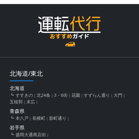
北海道/東北
北海道
すすきの
北24条
3・6街
花園
すずらん通り
大門
五稜郭
末広
青森県
本八戸
長横町
新町通り
岩手県
盛岡大通商店街