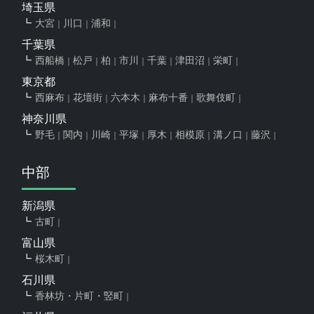
埼玉県
大宮
川口
浦和
千葉県
西船橋
松戸
柏
市川
千葉
津田沼
栄町
東京都
西麻布
花壇街
六本木
麻布十番
歌舞伎町
神奈川県
野毛
関内
川崎
平塚
厚木
相模原
溝ノ口
藤沢
中部
新潟県
古町
富山県
桜木町
石川県
香林坊・片町・竪町