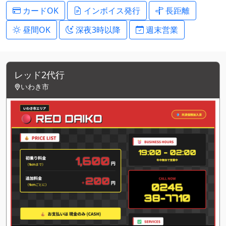
カードOK
インボイス発行
長距離
昼間OK
深夜3時以降
週末営業
レッド2代行
いわき市