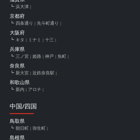
浜大津
京都府
四条通り
先斗町通り
大阪府
キタ
ミナミ
十三
兵庫県
三ノ宮
姫路
神戸
魚町
奈良県
新大宮
近鉄奈良駅
和歌山県
新内
アロチ
中国/四国
鳥取県
朝日町
弥生町
島根県