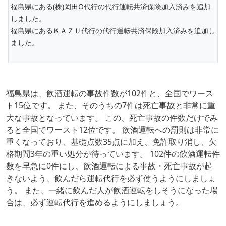
福島県
にある
(株)岡田O代行
の代行運転共済保険加入済みを追加
しました。
福島県
にある
ＫＡＺＵ代行
の代行運転共済保険加入済みを追加し
ました。
福島県は、飲酒運転の事故件数が102件と、全国でワース
ト15位です。 また、そのうちの7件は死亡事故と非常に重
大な事故となっています。 この、死亡事故の件数だけでみ
ると全国でワースト12位です。 飲酒運転への罰則は非常に
重くなっており、基礎点数35点に加え、免許取り消し、欠
格期間3年の重い処分が待っています。 102件の飲酒運転件
数を早急に0件にし、飲酒運転による事故・死亡事故が起
きないよう、飲んだら運転代行を必ず使うようにしましょ
う。 また、一緒に飲んだ人が飲酒運転をしそうになった場
合は、必ず運転代行を進めるようにしましょう。