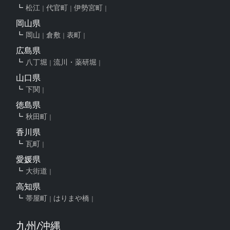
松江
代官町
伊勢宮町
岡山県
岡山
倉敷
表町
広島県
八丁堀
流川・薬研堀
山口県
下関
徳島県
秋田町
香川県
瓦町
愛媛県
大街道
高知県
帯屋町
はりまや橋
九州/沖縄