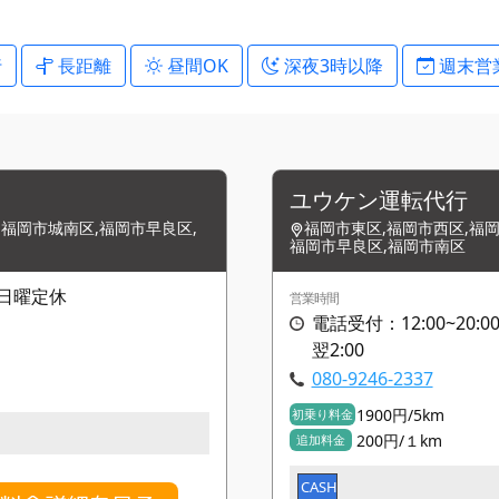
行
長距離
昼間OK
深夜3時以降
週末営
ユウケン運転代行
,福岡市城南区,福岡市早良区,
福岡市東区,福岡市西区,福岡
福岡市早良区,福岡市南区
0日曜定休
営業時間
電話受付：12:00~20:00
翌2:00
080-9246-2337
1900円/5km
初乗り料金
200円/１km
追加料金
CASH