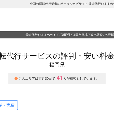
全国の運転代行業者のポータルナビサイト 運転代行おすすめ
運転代行おすすめガイド
福岡県
福岡市営地下鉄七隈線
七隈駅
転代行サービスの評判・安い料
福岡県
41
このエリアは直近30日で
人が相談をしています。
舗・実績