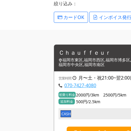
絞り込み：
カードOK
インボイス発
Ｃｈａｕｆｆｅｕｒ
福岡市東区,福岡市西区,福岡市博多区
福岡市中央区,福岡市南区
月〜土・祝21:00~翌2:0
営業時間
070-7427-4080
2000円/3km 2500円/5km
初乗り料金
500円/2.5km
追加料金
CASH