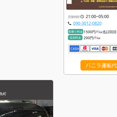
21:00~05:00
営業時間
090-3012-0820
1500円/1㎞迄(2回
初乗り料金
200円/1㎞
追加料金
CASH
バニラ運転代
免町