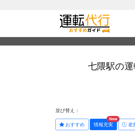
七隈駅の運
並び替え：
New
おすすめ
情報充実
老