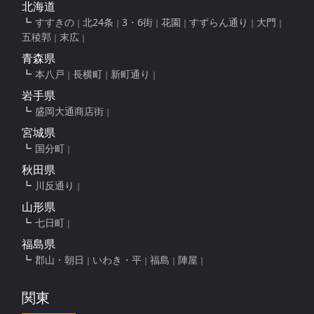
北海道
すすきの
北24条
3・6街
花園
すずらん通り
大門
五稜郭
末広
青森県
本八戸
長横町
新町通り
岩手県
盛岡大通商店街
宮城県
国分町
秋田県
川反通り
山形県
七日町
福島県
郡山・朝日
いわき・平
福島
陣屋
関東