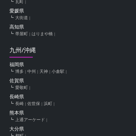
瓦町
愛媛県
大街道
高知県
帯屋町
はりまや橋
九州/沖縄
福岡県
博多
中州
天神
小倉駅
佐賀県
愛敬町
長崎県
長崎
佐世保
浜町
熊本県
上通アーケード
大分県
都町