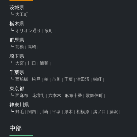
茨城県
大工町
栃木県
オリオン通り
泉町
群馬県
前橋
高崎
埼玉県
大宮
川口
浦和
千葉県
西船橋
松戸
柏
市川
千葉
津田沼
栄町
東京都
西麻布
花壇街
六本木
麻布十番
歌舞伎町
神奈川県
野毛
関内
川崎
平塚
厚木
相模原
溝ノ口
藤沢
中部