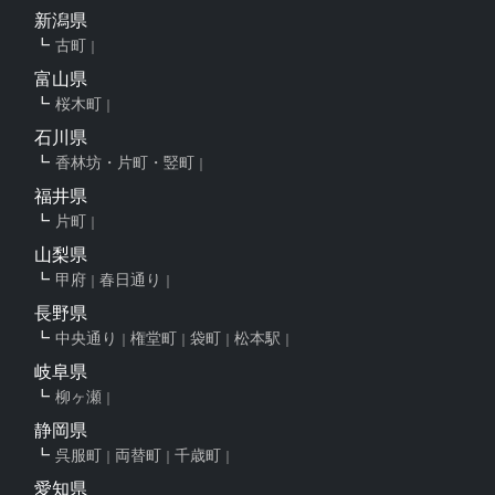
新潟県
古町
富山県
桜木町
石川県
香林坊・片町・竪町
福井県
片町
山梨県
甲府
春日通り
長野県
中央通り
権堂町
袋町
松本駅
岐阜県
柳ヶ瀬
静岡県
呉服町
両替町
千歳町
愛知県