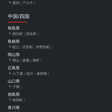
新内
アロチ
中国/四国
鳥取県
朝日町
弥生町
島根県
松江
代官町
伊勢宮町
岡山県
岡山
倉敷
表町
広島県
八丁堀
流川・薬研堀
山口県
下関
徳島県
秋田町
香川県