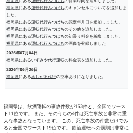
福岡県
にある
運転代行みつばち
の営業時間を追加しました。
福岡県
にある
運転代行みつばち
のキャンセルについてを追加しま
した。
福岡県
にある
運転代行みつばち
の認定年月日を追加しました。
福岡県
にある
運転代行みつばち
のその他を追加しました。
福岡県
にある
運転代行みつばち
の初乗り料金を編集しました。
福岡県
にある
運転代行みつばち
の画像を登録しました
2026年07月04日
福岡県
にある
いずみや代行運転
の料金表を追加しました。
2026年06月26日
福岡県
にある
あしがる代行
の空車ありになりました。
福岡県は、飲酒運転の事故件数が153件と、全国でワース
ト11位です。 また、そのうちの4件は死亡事故と非常に重
大な事故となっています。 この、死亡事故の件数だけでみ
ると全国でワースト19位です。 飲酒運転への罰則は非常に