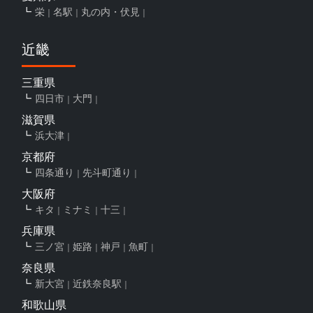
栄
名駅
丸の内・伏見
近畿
三重県
四日市
大門
滋賀県
浜大津
京都府
四条通り
先斗町通り
大阪府
キタ
ミナミ
十三
兵庫県
三ノ宮
姫路
神戸
魚町
奈良県
新大宮
近鉄奈良駅
和歌山県