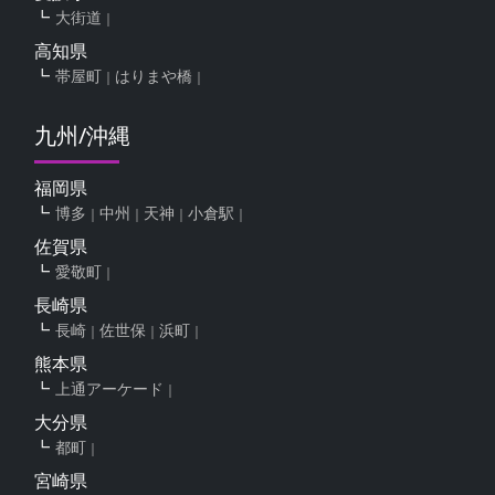
大街道
高知県
帯屋町
はりまや橋
九州/沖縄
福岡県
博多
中州
天神
小倉駅
佐賀県
愛敬町
長崎県
長崎
佐世保
浜町
熊本県
上通アーケード
大分県
都町
宮崎県