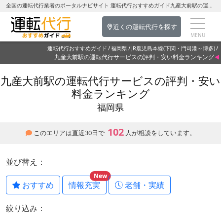
全国の運転代行業者のポータルナビサイト 運転代行おすすめガイド九産大前駅の運転代行を探す-福岡県の運転代行
近くの運転代行を探す
運転代行おすすめガイド
福岡県
JR鹿児島本線(下関・門司港～博多)
九産大前駅の運転代行サービスの評判・安い料金ランキング
九産大前駅の運転代行サービスの評判・安い
料金ランキング
福岡県
102
このエリアは直近30日で
人が相談をしています。
並び替え：
New
おすすめ
情報充実
老舗・実績
絞り込み：