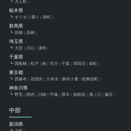
大工町
栃木県
オリオン通り
泉町
群馬県
前橋
高崎
埼玉県
大宮
川口
浦和
千葉県
西船橋
松戸
柏
市川
千葉
津田沼
栄町
東京都
西麻布
花壇街
六本木
麻布十番
歌舞伎町
神奈川県
野毛
関内
川崎
平塚
厚木
相模原
溝ノ口
藤沢
中部
新潟県
古町