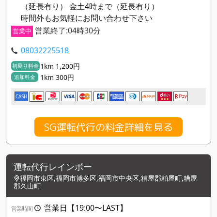
（延長有り） 金土4時まで（延長有り）
時間外もお気軽にお問い合わせ下さい
営業終了:04時30分
営業中
08032225518
1km 1,200円
初乗り料金
1km 300円
追加料金
CASH
SG運転代行の料金詳細を見る
運転代行レインボー
福岡市東区,福岡市博多区,福岡市中央区,糟屋郡粕屋町,糟屋
郡久山町
営業日【19:00〜LAST】
営業時間