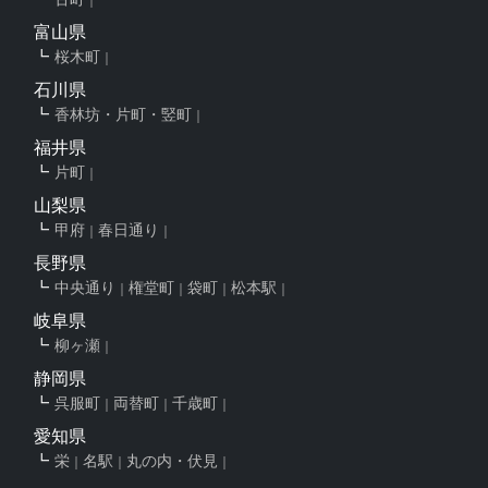
富山県
桜木町
石川県
香林坊・片町・竪町
福井県
片町
山梨県
甲府
春日通り
長野県
中央通り
権堂町
袋町
松本駅
岐阜県
柳ヶ瀬
静岡県
呉服町
両替町
千歳町
愛知県
栄
名駅
丸の内・伏見