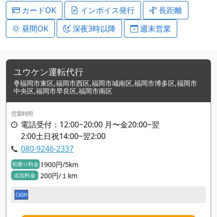
カードOK
インボイス発行
長距離
昼間OK
深夜3時以降
週末営業
ユウケン運転代行
福岡市東区,福岡市西区,福岡市城南区,福岡市博多区,福岡市
中央区,福岡市早良区,福岡市南区
営業時間
電話受付：12:00~20:00 月〜金20:00~翌
2:00土日祝14:00~翌2:00
080-9246-2337
1900円/5km
初乗り料金
200円/１km
追加料金
CASH