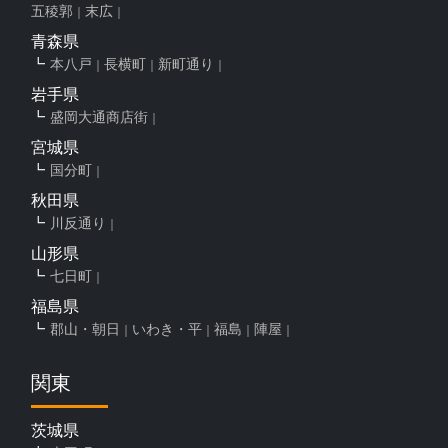
五稜郭
末広
青森県
本八戸
長横町
新町通り
岩手県
盛岡大通商店街
宮城県
国分町
秋田県
川反通り
山形県
七日町
福島県
郡山・朝日
いわき・平
福島
陣屋
関東
茨城県