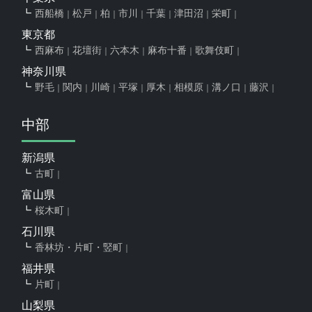
西船橋
松戸
柏
市川
千葉
津田沼
栄町
東京都
西麻布
花壇街
六本木
麻布十番
歌舞伎町
神奈川県
野毛
関内
川崎
平塚
厚木
相模原
溝ノ口
藤沢
中部
新潟県
古町
富山県
桜木町
石川県
香林坊・片町・竪町
福井県
片町
山梨県