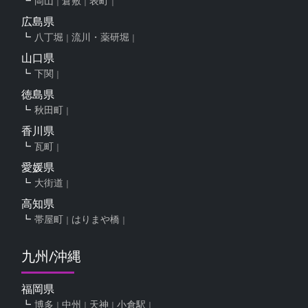
岡山
倉敷
表町
広島県
八丁堀
流川・薬研堀
山口県
下関
徳島県
秋田町
香川県
瓦町
愛媛県
大街道
高知県
帯屋町
はりまや橋
九州/沖縄
福岡県
博多
中州
天神
小倉駅