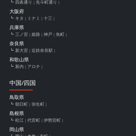
四条通り
先斗町通り
大阪府
キタ
ミナミ
十三
兵庫県
三ノ宮
姫路
神戸
魚町
奈良県
新大宮
近鉄奈良駅
和歌山県
新内
アロチ
中国/四国
鳥取県
朝日町
弥生町
島根県
松江
代官町
伊勢宮町
岡山県