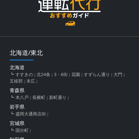
北海道/東北
北海道
すすきの
北24条
3・6街
花園
すずらん通り
大門
五稜郭
末広
青森県
本八戸
長横町
新町通り
岩手県
盛岡大通商店街
宮城県
国分町