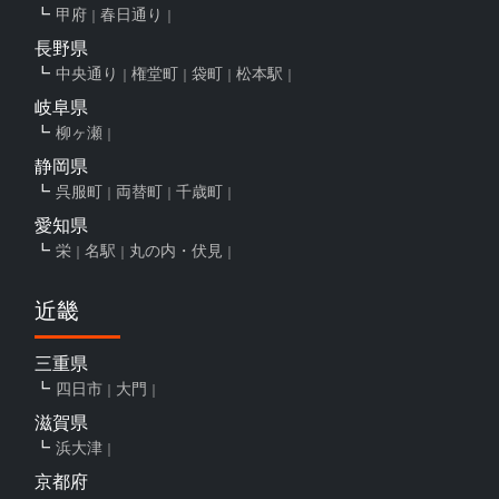
甲府
春日通り
長野県
中央通り
権堂町
袋町
松本駅
岐阜県
柳ヶ瀬
静岡県
呉服町
両替町
千歳町
愛知県
栄
名駅
丸の内・伏見
近畿
三重県
四日市
大門
滋賀県
浜大津
京都府