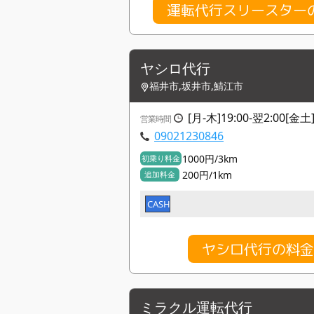
運転代行スリースター
ヤシロ代行
福井市,坂井市,鯖江市
[月-木]19:00-翌2:00[金土]
営業時間
09021230846
1000円/3km
初乗り料金
200円/1km
追加料金
CASH
ヤシロ代行の料
ミラクル運転代行