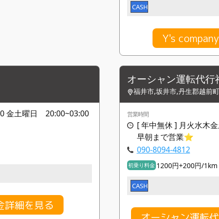
CASH
Y's comp
オーシャン運転代行
福井市,坂井市,丹生郡越前
0 金土曜日 20:00~03:00
営業時間
[ 年中無休 ] 月火水木金土
早朝まで営業⭐️
090-8094-4812
1200円+200円/1km
初乗り料金
CASH
金詳細を見る
オーシャン運転代