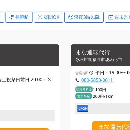
行
長距離
昼間OK
深夜3時以降
週末営
まな運転代行
坂井市,福井市,あわら市
平日：19:00〜02
営業時間
 金土祝祭日前日:20:00～３:
080-5850-0011
1100円
初乗り料金
200円/1km
追加料金
CASH
まな運転代