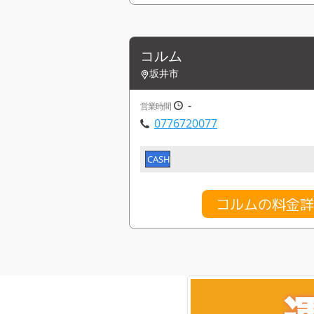
コルム
坂井市
-
営業時間
0776720077
CASH
コルムの料金