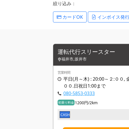
絞り込み：
カードOK
インボイス発
運転代行スリースター
福井市,坂井市
営業時間
平日(月～木) : 20:00～２:００,
００.日祝日1:00まで
080-5853-0333
1200円/2km
初乗り料金
CASH